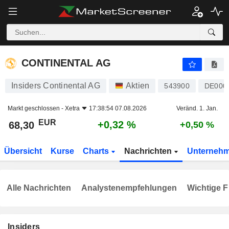
CONTINENTAL AG
68,30
€
+0,32 %
CONTINENTAL AG
Insiders Continental AG
Aktien
543900
DE000
Markt geschlossen -
Xetra
17:38:54 07.08.2026
Veränd. 1. Jan.
EUR
+0,32 %
68,30
+0,50 %
Übersicht
Kurse
Charts
Nachrichten
Unterneh
Alle Nachrichten
Analystenempfehlungen
Wichtige F
Insiders