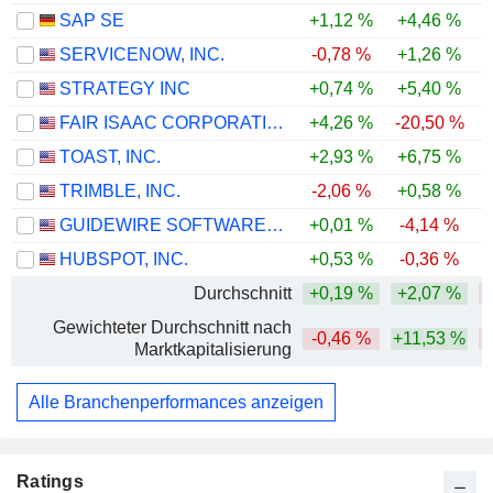
SAP SE
+1,12 %
+4,46 %
-
SERVICENOW, INC.
-0,78 %
+1,26 %
-
STRATEGY INC
+0,74 %
+5,40 %
-
FAIR ISAAC CORPORATION
+4,26 %
-20,50 %
-
TOAST, INC.
+2,93 %
+6,75 %
-
TRIMBLE, INC.
-2,06 %
+0,58 %
-
GUIDEWIRE SOFTWARE, INC.
+0,01 %
-4,14 %
-
HUBSPOT, INC.
+0,53 %
-0,36 %
-
Durchschnitt
+0,19 %
+2,07 %
-
Gewichteter Durchschnitt nach
-0,46 %
+11,53 %
-
Marktkapitalisierung
Alle Branchenperformances anzeigen
Ratings