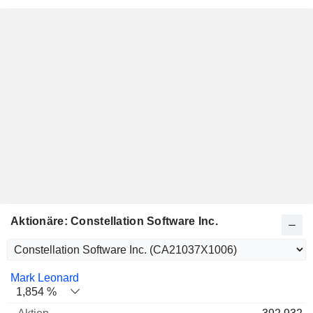
Aktionäre: Constellation Software Inc.
Name
Aktien
%
Bewertung
Mark Leonard
1,854 %