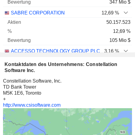
347 Mio $
SABRE CORPORATION
12,69 %
50.157.523
12,69 %
105 Mio $
ACCESSO TECHNOLOGY GROUP PLC
3,16 %
1.052.662
Kontaktdaten des Unternehmens: Constellation
3,16 %
Software Inc.
5 Mio $
Constellation Software, Inc.
TD Bank Tower
M5K 1E6, Toronto
+
http://www.csisoftware.com