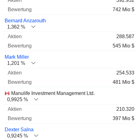
392.932
742 Mio $
Bernard Anzarouth
1,362 %
288.587
545 Mio $
Mark Miller
1,201 %
254.533
481 Mio $
Manulife Investment Management Ltd.
0,9925 %
210.320
397 Mio $
Dexter Salna
0,9245 %