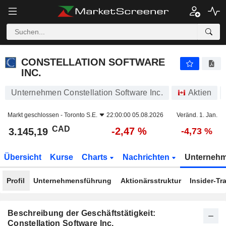
CONSTELLATION SOFTWARE INC.
3.145,19
$
-2,47 %
CONSTELLATION SOFTWARE
INC.
Unternehmen Constellation Software Inc.
Aktien
Markt geschlossen -
Toronto S.E.
22:00:00 05.08.2026
Veränd. 1. Jan.
CAD
-2,47 %
3.145,19
-4,73 %
Übersicht
Kurse
Charts
Nachrichten
Unterneh
Profil
Unternehmensführung
Aktionärsstruktur
Insider-Tr
Beschreibung der Geschäftstätigkeit:
Constellation Software Inc.