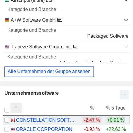
Allscripts (India) LLP
A+W Software GmbH
Packaged Software
Trapeze Software Group, Inc.
Information Technology Services
Alle Unternehmen der Gruppe ansehen
Unternehmenssoftware
%
% 5 Tage
%
CONSTELLATION SOFTWARE INC.
-2,47 %
+0,91 %
-
ORACLE CORPORATION
-0,93 %
+22,63 %
-