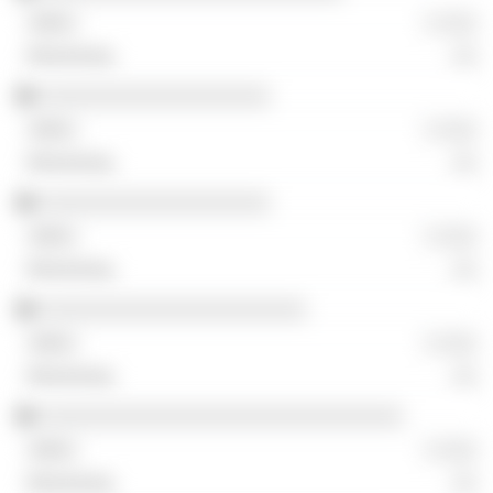
░ ░░░
░░
░░░░░░░░░░░░░░░░░░░
░ ░░░
░░
░░░░░░░░░░░░░░░░░░░
░ ░░░
░░
░░░░░░░░░░░░░░░░░░░░░░
░ ░░░
░░
░░░░░░░░░░░░░░░░░░░░░░░░░░░░░░
░ ░░░
░░