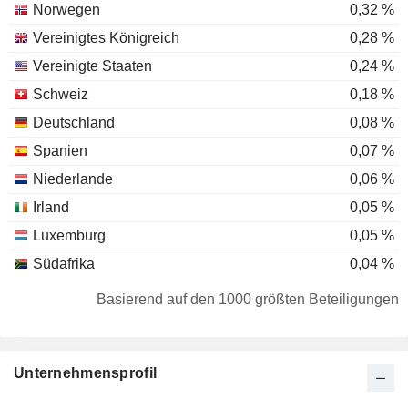
Norwegen
0,32 %
Vereinigtes Königreich
0,28 %
Vereinigte Staaten
0,24 %
Schweiz
0,18 %
Deutschland
0,08 %
Spanien
0,07 %
Niederlande
0,06 %
Irland
0,05 %
Luxemburg
0,05 %
Südafrika
0,04 %
Dänemark
0,04 %
Basierend auf den 1000 größten Beteiligungen
Tschechische Republik
0,04 %
Belgien
0,03 %
Unternehmensprofil
Australien
0,02 %
Finnland
0,02 %