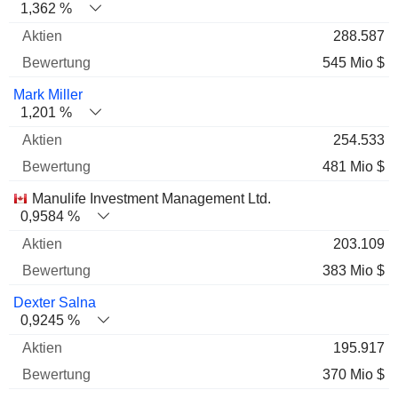
1,362 %
288.587
545 Mio $
Mark Miller
1,201 %
254.533
481 Mio $
Manulife Investment Management Ltd.
0,9584 %
203.109
383 Mio $
Dexter Salna
0,9245 %
195.917
370 Mio $