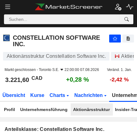
CONSTELLATION SOFTWARE INC.
3.221,60
$
+0,28 %
CONSTELLATION SOFTWARE
INC.
Aktionärsstruktur Constellation Software Inc.
Aktien
Markt geschlossen -
Toronto S.E.
22:00:00 07.08.2026
Veränd. 1. Jan.
CAD
+0,28 %
3.221,60
-2,42 %
Übersicht
Kurse
Charts
Nachrichten
Unterneh
Profil
Unternehmensführung
Aktionärsstruktur
Insider-Tr
Anteilsklasse: Constellation Software Inc.