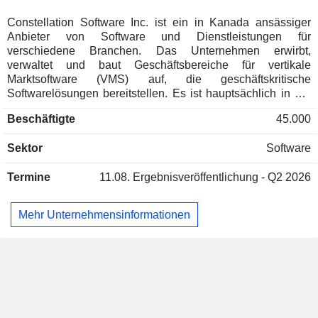
Japan
0,02 %
Constellation Software Inc. ist ein in Kanada ansässiger
Anbieter von Software und Dienstleistungen für
Mexiko
0,02 %
verschiedene Branchen. Das Unternehmen erwirbt,
Österreich
0,02 %
verwaltet und baut Geschäftsbereiche für vertikale
Marktsoftware (VMS) auf, die geschäftskritische
Hong Kong
0,01 %
Softwarelösungen bereitstellen. Es ist hauptsächlich in der
Entwicklung, Installation und Anpassung von Software
Brasilien
0,01 %
Beschäftigte
45.000
sowie in der Bereitstellung damit verbundener
professioneller Dienstleistungen und Supportleistungen für
Sektor
Software
Kunden weltweit tätig. Zu seinen professionellen
Dienstleistungen gehören die Installation, Implementierung,
Termine
11.08.
Ergebnisveröffentlichung - Q2 2026
Schulung und Anpassung von Software sowie weitere
Dienstleistungen. Das Unternehmen verkauft
Softwarelizenzen für die lokale Installation sowohl auf
Mehr Unternehmensinformationen
unbefristeter als auch auf befristeter Basis. Es verfügt über
sechs Geschäftsbereiche, die Kunden in über 100
verschiedenen Märkten weltweit betreuen. Zu den sechs
Geschäftsbereichen gehören Volaris, Harris, Topicus.com,
Vela, Jonas und die Perseus Group. Das Unternehmen
unterhält Niederlassungen in Nordamerika,
Kontinentaleuropa, dem Vereinigten Königreich,