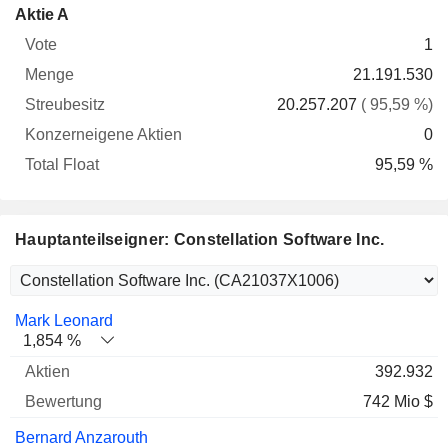
Konzerneigene
Total
Aktie A
Vote
Menge
Streubesitz
Aktien
Float
1
21.191.530
20.257.207
( 95,59 %)
0
95,59 %
Hauptanteilseigner: Constellation Software Inc.
Name
Aktien
%
Bewertung
Mark Leonard
1,854 %
392.932
742 Mio $
Bernard Anzarouth