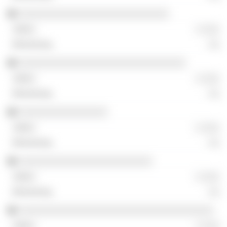
░░░░░░░░░░░░░░░░░░░░░░░░░░░
░ ░░░
░░
░░░░░░░░░░░░░░░░░░░░░░░░░░░░░░
░ ░░░
░░
░░░░░░░░░░░░░░░░
░ ░░░
░░
░░░░░░░░░░░░░░░░░░░░░░░░
░ ░░░
░░
░░░░░░░░░░░░░░░░░░░░░░░░░░░░░░░░░░░
░ ░░░