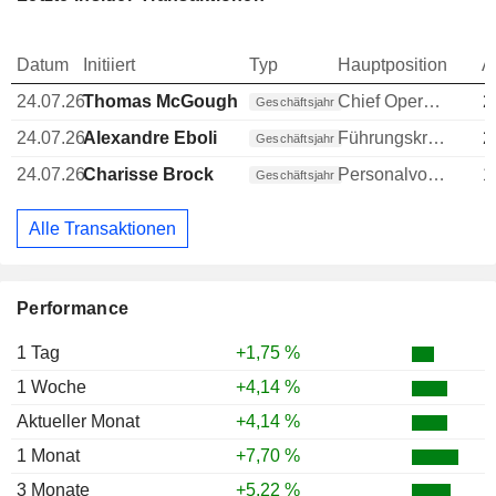
Datum
Initiiert
Typ
Hauptposition
A
24.07.26
Thomas McGough
Chief Operating Officer (COO)
2
Geschäftsjahr
24.07.26
Alexandre Eboli
Führungskraft / leitender Angestellter
2
Geschäftsjahr
24.07.26
Charisse Brock
Personalvorstand
1
Geschäftsjahr
Alle Transaktionen
Performance
1 Tag
+1,75 %
1 Woche
+4,14 %
Aktueller Monat
+4,14 %
1 Monat
+7,70 %
3 Monate
+5,22 %