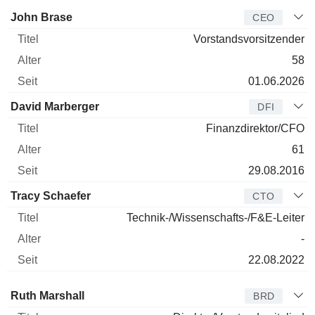
Manager
Titel
Alter
Seit
John Brase
CEO
Vorstandsvorsitzender
58
01.06.2026
David Marberger
DFI
Finanzdirektor/CFO
61
29.08.2016
Tracy Schaefer
CTO
Technik-/Wissenschafts-/F&E-Leiter
-
22.08.2022
Verwaltungsratsmitglied
Titel
Alter
Seit
Ruth Marshall
BRD