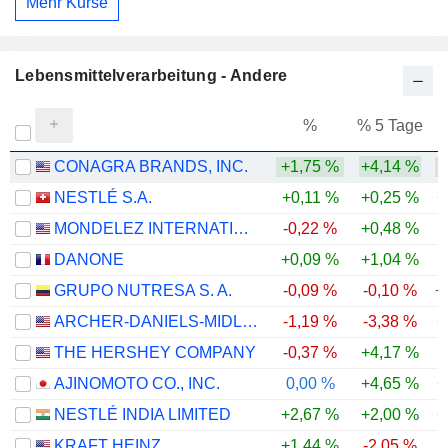
Mehr Kurse
Lebensmittelverarbeitung - Andere
%
% 5 Tage
%
CONAGRA BRANDS, INC.
+1,75 %
+4,14 %
-
NESTLÉ S.A.
+0,11 %
+0,25 %
+
MONDELEZ INTERNATIONAL, INC.
-0,22 %
+0,48 %
DANONE
+0,09 %
+1,04 %
GRUPO NUTRESA S. A.
-0,09 %
-0,10 %
+
ARCHER-DANIELS-MIDLAND COMPANY
-1,19 %
-3,38 %
+
THE HERSHEY COMPANY
-0,37 %
+4,17 %
AJINOMOTO CO., INC.
0,00 %
+4,65 %
+
NESTLÉ INDIA LIMITED
+2,67 %
+2,00 %
+
KRAFT HEINZ
+1,44 %
-2,05 %