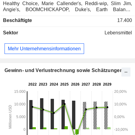
Healthy Choice, Marie Callender's, Reddi-wip, Slim Jim,
Angie's, BOOMCHICKAPOP, Duke's, Earth Balance,
Gardein und Frontera). Der Nettoumsatz verteilt sich wie
Beschäftigte
17.400
folgt auf die einzelnen Geschäftsbereiche: - Verkauf an
Supermärkte (82,4 %); - Verkauf an Gastronomiebetriebe
Sektor
Lebensmittel
(9,4 %). Der Rest des Nettoumsatzes (8,2 %) entfällt auf das
internationale Geschäft.
Mehr Unternehmensinformationen
Gewinn- und Verlustrechnung sowie Schätzungen