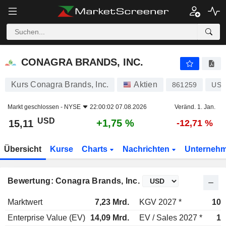
CONAGRA BRANDS, INC.
15,11
$
+1,75 %
CONAGRA BRANDS, INC.
Kurs Conagra Brands, Inc.
Aktien
861259
US2
Markt geschlossen -
NYSE
22:00:02 07.08.2026
Veränd. 1. Jan.
USD
+1,75 %
15,11
-12,71 %
Übersicht
Kurse
Charts
Nachrichten
Unterneh
Bewertung: Conagra Brands, Inc.
Marktwert
7,23 Mrd.
KGV 2027 *
10,
Enterprise Value (EV)
14,09 Mrd.
EV / Sales 2027 *
1,