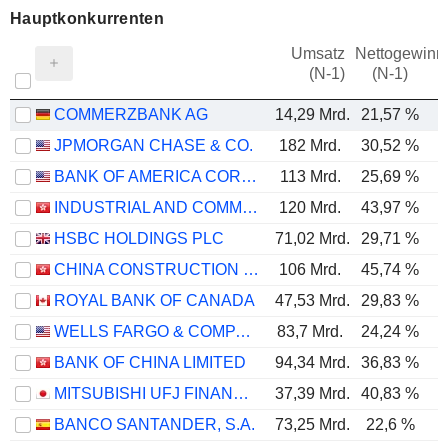
Hauptkonkurrenten
Umsatz
Nettogewinn
(N-1)
(N-1)
COMMERZBANK AG
14,29 Mrd.
21,57 %
JPMORGAN CHASE & CO.
182 Mrd.
30,52 %
BANK OF AMERICA CORPORATION
113 Mrd.
25,69 %
INDUSTRIAL AND COMMERCIAL BANK OF CHINA LIMITED
120 Mrd.
43,97 %
HSBC HOLDINGS PLC
71,02 Mrd.
29,71 %
CHINA CONSTRUCTION BANK CORPORATION
106 Mrd.
45,74 %
ROYAL BANK OF CANADA
47,53 Mrd.
29,83 %
WELLS FARGO & COMPANY
83,7 Mrd.
24,24 %
BANK OF CHINA LIMITED
94,34 Mrd.
36,83 %
MITSUBISHI UFJ FINANCIAL GROUP, INC.
37,39 Mrd.
40,83 %
BANCO SANTANDER, S.A.
73,25 Mrd.
22,6 %