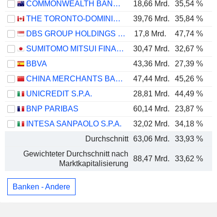
COMMONWEALTH BANK OF AUSTRALIA
18,66 Mrd.
35,54 %
THE TORONTO-DOMINION BANK
39,76 Mrd.
35,84 %
DBS GROUP HOLDINGS LTD
17,8 Mrd.
47,74 %
SUMITOMO MITSUI FINANCIAL GROUP, INC.
30,47 Mrd.
32,67 %
BBVA
43,36 Mrd.
27,39 %
CHINA MERCHANTS BANK CO., LTD.
47,44 Mrd.
45,26 %
UNICREDIT S.P.A.
28,81 Mrd.
44,49 %
BNP PARIBAS
60,14 Mrd.
23,87 %
INTESA SANPAOLO S.P.A.
32,02 Mrd.
34,18 %
Durchschnitt
63,06 Mrd.
33,93 %
Gewichteter Durchschnitt nach
88,47 Mrd.
33,62 %
Marktkapitalisierung
Banken - Andere