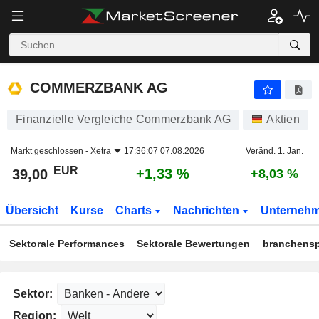
COMMERZBANK AG
39,00
€
+1,33 %
COMMERZBANK AG
Finanzielle Vergleiche Commerzbank AG
Aktien
Markt geschlossen -
Xetra
17:36:07 07.08.2026
Veränd. 1. Jan.
EUR
+1,33 %
39,00
+8,03 %
Übersicht
Kurse
Charts
Nachrichten
Unterneh
Sektorale Performances
Sektorale Bewertungen
branchensp
Sektor:
Region: