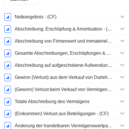
Ende d.
Nettoergebnis - (CF)
Geschäftsjahres:
Dezember
Abschreibung, Erschöpfung & Amortisation - (Vorlagenspezifisch)
Abschreibung von Firmenwert und immateriellen Vermögenswerten - (CF)
Gesamte Abschreibungen, Erschöpfungen & Amortisationen - (Modellspezifisch)
Abschreibung auf aufgeschobene Aufwendungen, Gesamt - (Modellspezifisch)
Gewinn (Verlust) aus dem Verkauf von Darlehen & Forderungen - (CF)
(Gewinn) Verlust beim Verkauf von Vermögenswerten - (CF)
Totale Abschreibung des Vermögens
(Einkommen) Verlust aus Beteiligungen - (CF)
Änderung der handelbaren Vermögenswertpapiere