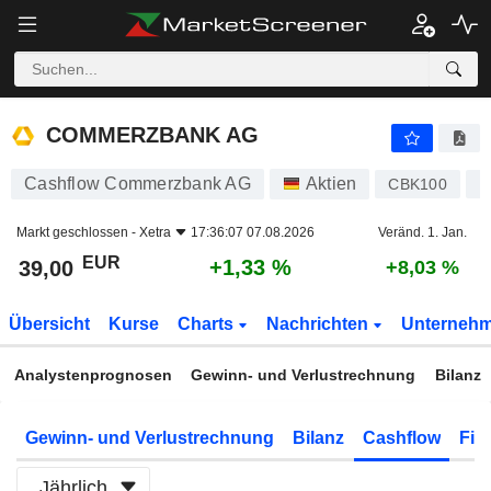
COMMERZBANK AG
39,00
€
+1,33 %
COMMERZBANK AG
Cashflow Commerzbank AG
Aktien
CBK100
D
Markt geschlossen -
Xetra
17:36:07 07.08.2026
Veränd. 1. Jan.
EUR
+1,33 %
39,00
+8,03 %
Übersicht
Kurse
Charts
Nachrichten
Unterneh
Analystenprognosen
Gewinn- und Verlustrechnung
Bilanz
Gewinn- und Verlustrechnung
Bilanz
Cashflow
Fin
Jährlich