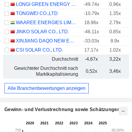
LONGI GREEN ENERGY TECHNOLOGY CO., LTD.
-49.74x
0.96x
TONGWEI CO.,LTD
-10.79x
1.35x
WAAREE ENERGIES LIMITED
18.96x
2.79x
JINKO SOLAR CO., LTD.
-46.11x
0.85x
XINJIANG DAQO NEW ENERGY CO.,LTD.
-33.03x
8.9x
CSI SOLAR CO., LTD.
17.17x
1.02x
Durchschnitt
-4,67x
3,22x
Gewichteter Durchschnitt nach
0,52x
3,46x
Marktkapitalisierung
Alle Branchenbewertungen anzeigen
Gewinn- und Verlustrechnung sowie Schätzungen