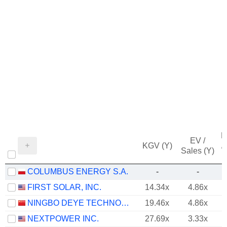
M
EV /
KGV (Y)
/
Sales (Y)
COLUMBUS ENERGY S.A.
-
-
FIRST SOLAR, INC.
14.34x
4.86x
NINGBO DEYE TECHNOLOGY GROUP CO., LTD.
19.46x
4.86x
NEXTPOWER INC.
27.69x
3.33x