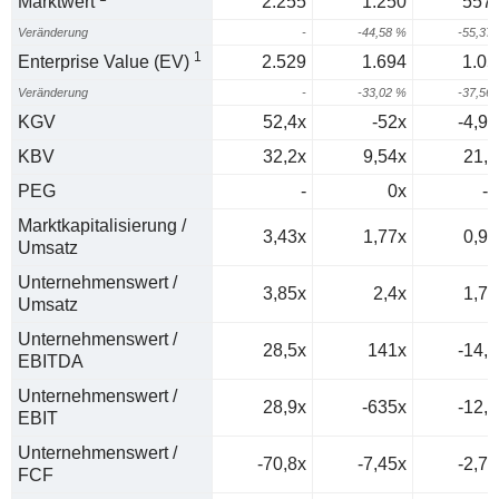
Marktwert
2.255
1.250
557,
Veränderung
-
-44,58 %
-55,37
1
Enterprise Value (EV)
2.529
1.694
1.05
Veränderung
-
-33,02 %
-37,56
KGV
52,4x
-52x
-4,94
KBV
32,2x
9,54x
21,8
PEG
-
0x
-0
Marktkapitalisierung /
3,43x
1,77x
0,94
Umsatz
Unternehmenswert /
3,85x
2,4x
1,78
Umsatz
Unternehmenswert /
28,5x
141x
-14,3
EBITDA
Unternehmenswert /
28,9x
-635x
-12,6
EBIT
Unternehmenswert /
-70,8x
-7,45x
-2,77
FCF