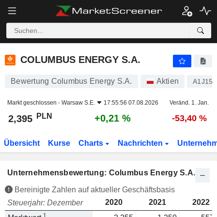
COLUMBUS ENERGY S.A.
2,395
zł
+0,21 %
COLUMBUS ENERGY S.A.
Bewertung Columbus Energy S.A.
Aktien
A1J15
Markt geschlossen -
Warsaw S.E.
17:55:56 07.08.2026
Veränd. 1. Jan.
PLN
+0,21 %
2,395
-53,40 %
Übersicht
Kurse
Charts
Nachrichten
Unterneh
Unternehmensbewertung: Columbus Energy S.A.
Bereinigte Zahlen auf aktueller Geschäftsbasis
2020
2021
2022
Steuerjahr: Dezember
1