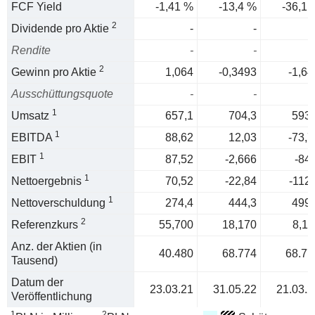
FCF Yield
-1,41 %
-13,4 %
-36,1 
2
Dividende pro Aktie
-
-
Rendite
-
-
2
Gewinn pro Aktie
1,064
-0,3493
-1,64
Ausschüttungsquote
-
-
1
Umsatz
657,1
704,3
593,
1
EBITDA
88,62
12,03
-73,7
1
EBIT
87,52
-2,666
-84,
1
Nettoergebnis
70,52
-22,84
-112,
1
Nettoverschuldung
274,4
444,3
499,
2
Referenzkurs
55,700
18,170
8,11
Anz. der Aktien (in
40.480
68.774
68.77
Tausend)
Datum der
23.03.21
31.05.22
21.03.2
Veröffentlichung
1
2