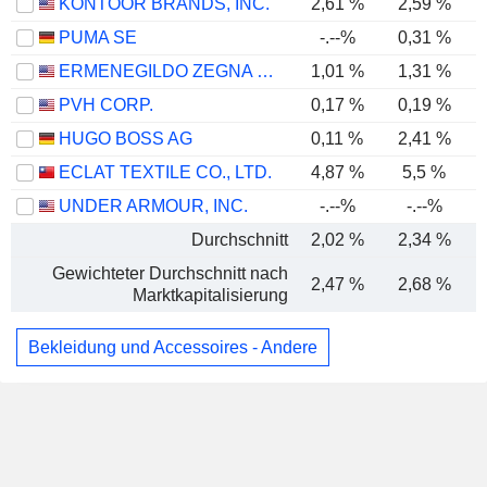
KONTOOR BRANDS, INC.
2,61 %
2,59 %
PUMA SE
-.--%
0,31 %
ERMENEGILDO ZEGNA N.V.
1,01 %
1,31 %
PVH CORP.
0,17 %
0,19 %
HUGO BOSS AG
0,11 %
2,41 %
ECLAT TEXTILE CO., LTD.
4,87 %
5,5 %
UNDER ARMOUR, INC.
-.--%
-.--%
Durchschnitt
2,02 %
2,34 %
Gewichteter Durchschnitt nach
2,47 %
2,68 %
Marktkapitalisierung
Bekleidung und Accessoires - Andere