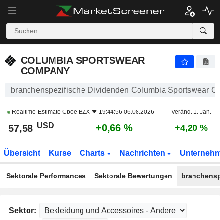
COLUMBIA SPORTSWEAR COMPANY
57,58
$
+0,66 %
COLUMBIA SPORTSWEAR
COMPANY
branchenspezifische Dividenden Columbia Sportswear 
Realtime-Estimate
Cboe BZX
19:44:56 06.08.2026
Veränd. 1. Jan.
USD
+0,66 %
57,58
+4,20 %
Übersicht
Kurse
Charts
Nachrichten
Unterneh
Sektorale Performances
Sektorale Bewertungen
branchensp
Sektor: