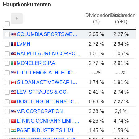
Hauptkonkurrenten
Dividendenrendite
Dividendenre
(Y)
(Y+1)
COLUMBIA SPORTSWEAR COMPANY
2,05 %
2,27 %
LVMH
2,72 %
2,94 %
RALPH LAUREN CORPORATION
1,01 %
1,05 %
MONCLER S.P.A.
2,77 %
2,91 %
LULULEMON ATHLETICA INC.
-.--%
-.--%
GILDAN ACTIVEWEAR INC.
1,74 %
1,91 %
LEVI STRAUSS & CO.
2,41 %
2,74 %
BOSIDENG INTERNATIONAL HOLDINGS LIMITED
6,83 %
7,27 %
V.F. CORPORATION
2,38 %
2,4 %
LI NING COMPANY LIMITED
4,26 %
4,74 %
PAGE INDUSTRIES LIMITED
1,45 %
1,59 %