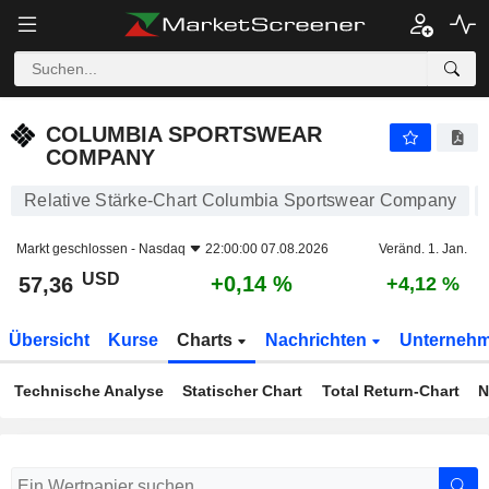
COLUMBIA SPORTSWEAR COMPANY
57,36
$
+0,14 %
COLUMBIA SPORTSWEAR
COMPANY
Relative Stärke-Chart Columbia Sportswear Company
Markt geschlossen -
Nasdaq
22:00:00 07.08.2026
Veränd. 1. Jan.
USD
+0,14 %
57,36
+4,12 %
Übersicht
Kurse
Charts
Nachrichten
Unterneh
Technische Analyse
Statischer Chart
Total Return-Chart
N