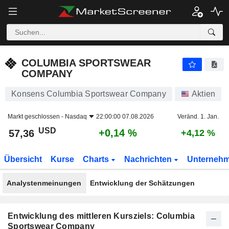
COLUMBIA SPORTSWEAR COMPANY
57,36
$
+0,14 %
COLUMBIA SPORTSWEAR
COMPANY
Konsens Columbia Sportswear Company
Aktien
Markt geschlossen -
Nasdaq
22:00:00 07.08.2026
Veränd. 1. Jan.
USD
+0,14 %
57,36
+4,12 %
Übersicht
Kurse
Charts
Nachrichten
Unterneh
Analystenmeinungen
Entwicklung der Schätzungen
Entwicklung des mittleren Kursziels: Columbia
Sportswear Company