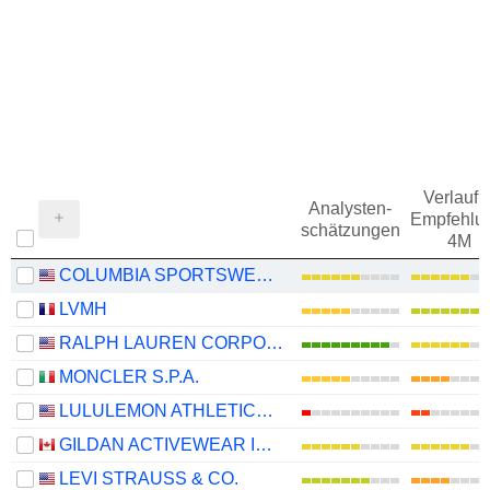
Verlauf d
Analysten-
Empfehlu
schätzungen
4M
COLUMBIA SPORTSWEAR COMPANY
LVMH
RALPH LAUREN CORPORATION
MONCLER S.P.A.
LULULEMON ATHLETICA INC.
GILDAN ACTIVEWEAR INC.
LEVI STRAUSS & CO.