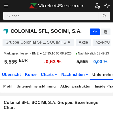
COLONIAL SFL, SOCIMI, S.A.
5,555
€
-0,63 %
COLONIAL SFL, SOCIMI, S.A.
Gruppe Colonial SFL, SOCIMI, S.A.
Aktie
A2ANXU
Markt geschlossen -
BME
17:35:10 06.08.2026
Nachbörslich
18:49:23
EUR
-0,63 %
5,555
5,555
0,00 %
Übersicht
Kurse
Charts
Nachrichten
Unterneh
Profil
Unternehmensführung
Aktionärsstruktur
Insider-Tr
Colonial SFL, SOCIMI, S.A. Gruppe: Beziehungs-
Chart