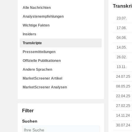
Transkri
Alle Nachrichten
Analystenempfehlungen
23.07.
Wichtige Fakten
17.06.
Insiders
04.06.
Transkripte
14.05.
Pressemitteilungen
26.02.
Offizielle Publikationen
13.11.
Andere Sprachen
24.07.25
MarketScreener Artikel
08.05.25
MarketScreener Analysen
22.04.25
27.02.25
Filter
14.11.24
Suchen
30.07.24