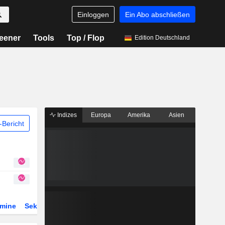
Einloggen
Ein Abo abschließen
eener
Tools
Top / Flop
Edition Deutschland
Indizes
Europa
Amerika
Asien
Bericht
rmine
Sektor
Derivate
ETFs