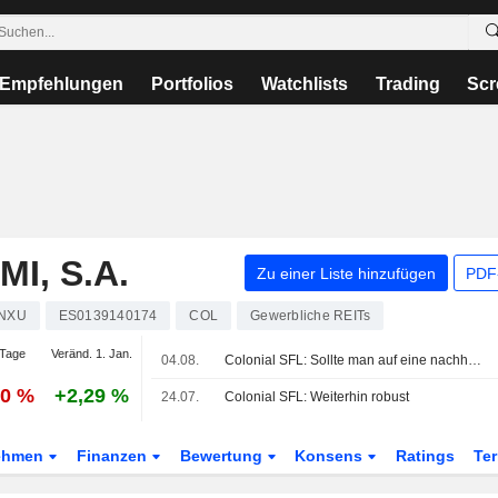
Empfehlungen
Portfolios
Watchlists
Trading
Scr
I, S.A.
Zu einer Liste hinzufügen
PDF-
NXU
ES0139140174
COL
Gewerbliche REITs
Tage
Veränd. 1. Jan.
04.08.
Colonial SFL: Sollte man auf eine nachhaltige Beschleunigung des EPS setzen?
80 %
+2,29 %
24.07.
Colonial SFL: Weiterhin robust
ehmen
Finanzen
Bewertung
Konsens
Ratings
Te