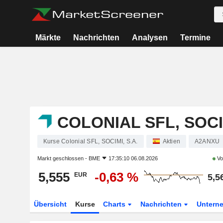
Märkte
Nachrichten
Analysen
Termine
COLONIAL SFL, SOCIM
Kurse Colonial SFL, SOCIMI, S.A.
Aktien
A2ANXU
Markt geschlossen -
BME
17:35:10 06.08.2026
Vo
5,555
-0,63 %
EUR
5,5
Übersicht
Kurse
Charts
Nachrichten
Untern