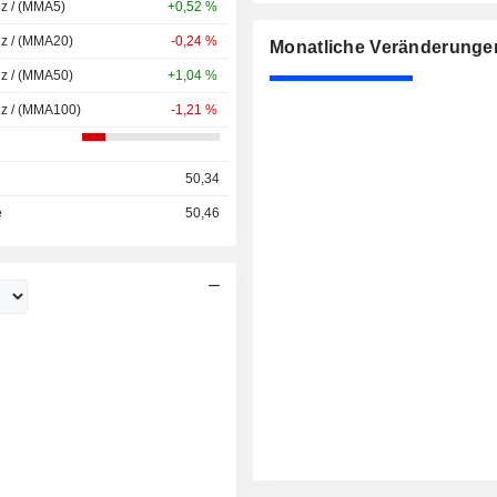
nz / (MMA5)
+0,52 %
nz / (MMA20)
-0,24 %
Monatliche Veränderunge
nz / (MMA50)
+1,04 %
nz / (MMA100)
-1,21 %
50,34
e
50,46