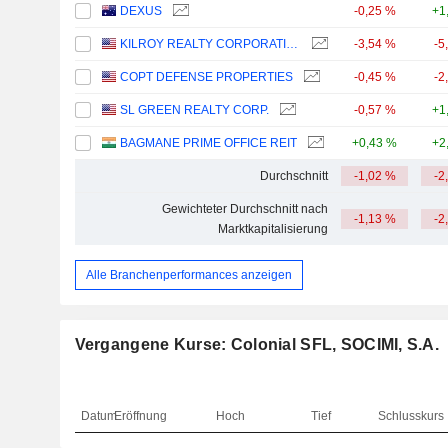
DEXUS
-0,25 %
+1
KILROY REALTY CORPORATION
-3,54 %
-5
COPT DEFENSE PROPERTIES
-0,45 %
-2
SL GREEN REALTY CORP.
-0,57 %
+1
BAGMANE PRIME OFFICE REIT
+0,43 %
+2
Durchschnitt
-1,02 %
-2
Gewichteter Durchschnitt nach
-1,13 %
-2
Marktkapitalisierung
Alle Branchenperformances anzeigen
Vergangene Kurse: Colonial SFL, SOCIMI, S.A.
Datum
Eröffnung
Hoch
Tief
Schlusskurs