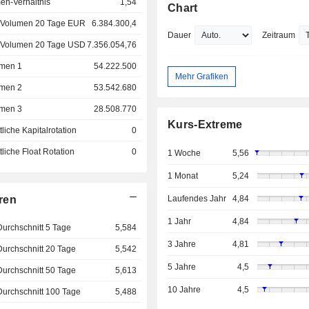
en-Verhältnis
1,54
Chart
 Volumen 20 Tage EUR
6.384.300,4
Dauer
Zeitraum
 Volumen 20 Tage USD
7.356.054,76
men 1
54.222.500
Mehr Grafiken
men 2
53.542.680
men 3
28.508.770
Kurs-Extreme
liche Kapitalrotation
0
liche Float Rotation
0
1 Woche
5,56
1 Monat
5,24
ren
Laufendes Jahr
4,84
1 Jahr
4,84
Durchschnitt 5 Tage
5,584
3 Jahre
4,81
Durchschnitt 20 Tage
5,542
5 Jahre
4,5
Durchschnitt 50 Tage
5,613
10 Jahre
4,5
Durchschnitt 100 Tage
5,488