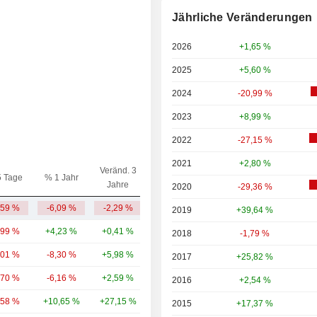
Jährliche Veränderungen
2026
+1,65 %
2025
+5,60 %
2024
-20,99 %
2023
+8,99 %
2022
-27,15 %
2021
+2,80 %
Veränd. 3
5 Tage
% 1 Jahr
Kap.($)
Jahre
2020
-29,36 %
,59 %
-6,09 %
-2,29 %
3,92 Mrd.
2019
+39,64 %
,99 %
+4,23 %
+0,41 %
10,98 Mrd.
2018
-1,79 %
,01 %
-8,30 %
+5,98 %
7,25 Mrd.
2017
+25,82 %
,70 %
-6,16 %
+2,59 %
5,49 Mrd.
2016
+2,54 %
,58 %
+10,65 %
+27,15 %
4,91 Mrd.
2015
+17,37 %