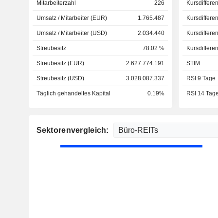
Mitarbeiterzahl
226
Kursdiffere
Umsatz / Mitarbeiter (EUR)
1.765.487
Kursdiffere
Umsatz / Mitarbeiter (USD)
2.034.440
Kursdiffere
Streubesitz
78.02 %
Kursdiffere
Streubesitz (EUR)
2.627.774.191
STIM
Streubesitz (USD)
3.028.087.337
RSI 9 Tage
Täglich gehandeltes Kapital
0.19%
RSI 14 Tag
Sektorenvergleich: