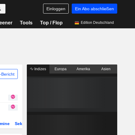
Einloggen
Ein Abo abschließen
eener
Tools
Top / Flop
Edition Deutschland
Indizes
Europa
Amerika
Asien
Bericht
rmine
Sektor
Derivate
ETFs