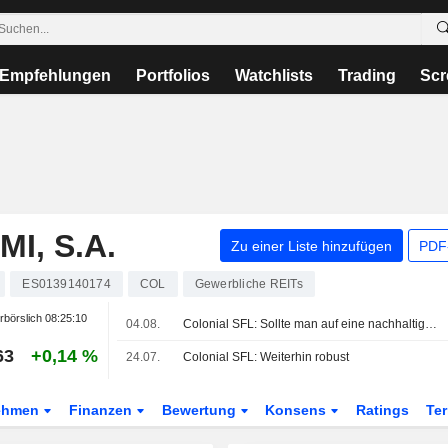
Empfehlungen
Portfolios
Watchlists
Trading
Scr
I, S.A.
Zu einer Liste hinzufügen
PDF-
ES0139140174
COL
Gewerbliche REITs
rbörslich
08:25:10
04.08.
Colonial SFL: Sollte man auf eine nachhaltige Beschleunigung des EPS setzen?
63
+0,14 %
24.07.
Colonial SFL: Weiterhin robust
ehmen
Finanzen
Bewertung
Konsens
Ratings
Te