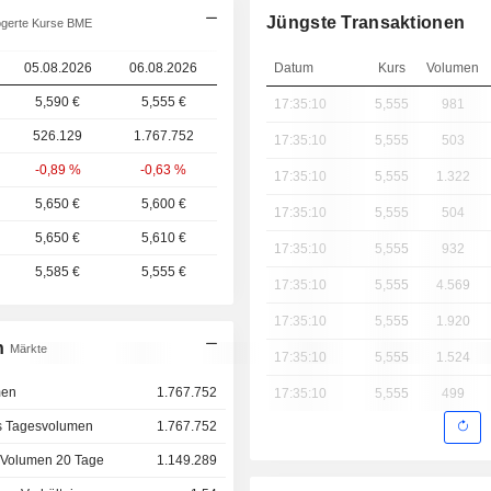
Jüngste Transaktionen
gerte Kurse BME
05.08.2026
06.08.2026
Datum
Kurs
Volumen
5,590 €
5,555 €
17:35:10
5,555
981
526.129
1.767.752
17:35:10
5,555
503
-0,89 %
-0,63 %
17:35:10
5,555
1.322
5,650 €
5,600 €
17:35:10
5,555
504
5,650 €
5,610 €
17:35:10
5,555
932
5,585 €
5,555 €
17:35:10
5,555
4.569
17:35:10
5,555
1.920
n
Märkte
17:35:10
5,555
1.524
men
1.767.752
17:35:10
5,555
499
s Tagesvolumen
1.767.752
 Volumen 20 Tage
1.149.289