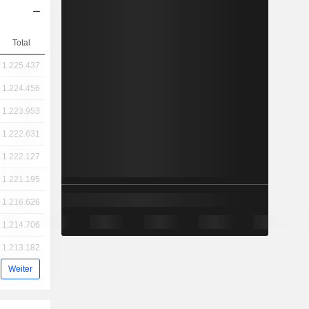
Total
1.225.437
1.224.456
1.223.953
1.222.631
1.222.127
1.221.195
1.216.626
1.214.706
1.213.182
Weiter