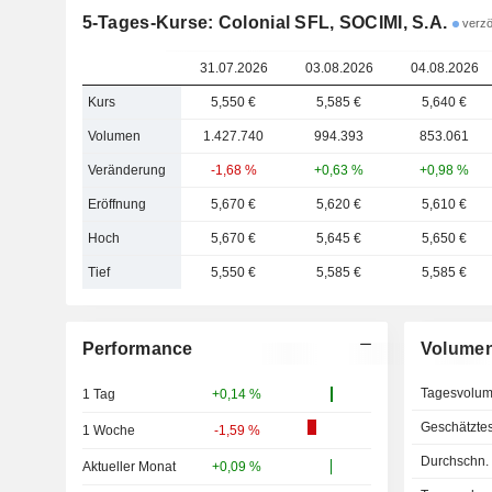
5-Tages-Kurse: Colonial SFL, SOCIMI, S.A.
verzö
31.07.2026
03.08.2026
04.08.2026
Kurs
5,550 €
5,585 €
5,640 €
Volumen
1.427.740
994.393
853.061
Veränderung
-1,68 %
+0,63 %
+0,98 %
Eröffnung
5,670 €
5,620 €
5,610 €
Hoch
5,670 €
5,645 €
5,650 €
Tief
5,550 €
5,585 €
5,585 €
Performance
Volume
Tagesvolu
1 Tag
+0,14 %
Geschätzte
1 Woche
-1,59 %
Durchschn.
Aktueller Monat
+0,09 %