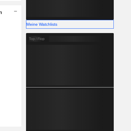
n
Meine Watchlists
Top / Flop