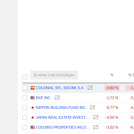
Zu einer Liste hinzufügen
%
% 
COLONIAL SFL, SOCIMI, S.A.
-0,63 %
-1
BXP, INC.
-1,71 %
-3
NIPPON BUILDING FUND INC.
-0,77 %
-4
JAPAN REAL ESTATE INVESTMENT CORPORATION
-0,50 %
-2
COUSINS PROPERTIES INCORPORATED
-3,02 %
-6