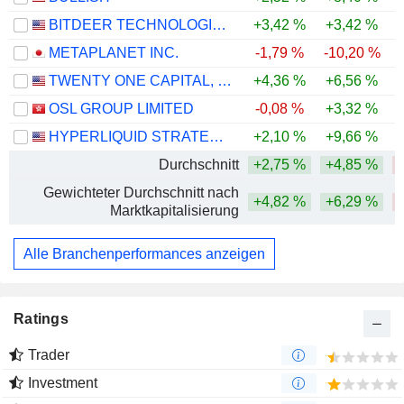
BITDEER TECHNOLOGIES GROUP
+3,42 %
+3,42 %
-
METAPLANET INC.
-1,79 %
-10,20 %
-
TWENTY ONE CAPITAL, INC.
+4,36 %
+6,56 %
-
OSL GROUP LIMITED
-0,08 %
+3,32 %
-
HYPERLIQUID STRATEGIES INC.
+2,10 %
+9,66 %
Durchschnitt
+2,75 %
+4,85 %
-
Gewichteter Durchschnitt nach
+4,82 %
+6,29 %
-
Marktkapitalisierung
Alle Branchenperformances anzeigen
Ratings
Trader
Investment