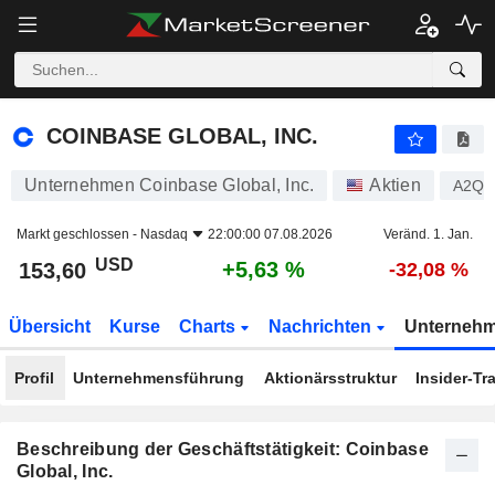
COINBASE GLOBAL, INC.
153,60
$
+5,63 %
COINBASE GLOBAL, INC.
Unternehmen Coinbase Global, Inc.
Aktien
A2QP
Markt geschlossen -
Nasdaq
22:00:00 07.08.2026
Veränd. 1. Jan.
USD
+5,63 %
153,60
-32,08 %
Übersicht
Kurse
Charts
Nachrichten
Unterneh
Profil
Unternehmensführung
Aktionärsstruktur
Insider-Tr
Beschreibung der Geschäftstätigkeit: Coinbase
Global, Inc.