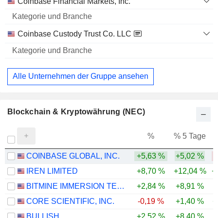
Coinbase Financial Markets, Inc.
Coinbase Custody Trust Co. LLC
Alle Unternehmen der Gruppe ansehen
Blockchain & Kryptowährung (NEC)
%
% 5 Tage
%
COINBASE GLOBAL, INC.
+5,63 %
+5,02 %
-
IREN LIMITED
+8,70 %
+12,04 %
+
BITMINE IMMERSION TECHNOLOGIES, INC.
+2,84 %
+8,91 %
-
CORE SCIENTIFIC, INC.
-0,19 %
+1,40 %
+
BULLISH
+2,52 %
+8,40 %