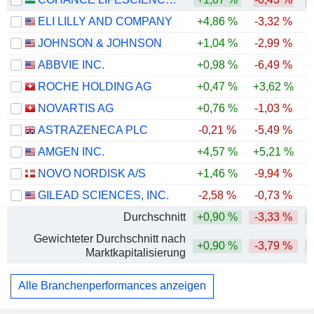
ELI LILLY AND COMPANY
+4,86 %
-3,32 %
+
JOHNSON & JOHNSON
+1,04 %
-2,99 %
+
ABBVIE INC.
+0,98 %
-6,49 %
+
ROCHE HOLDING AG
+0,47 %
+3,62 %
+
NOVARTIS AG
+0,76 %
-1,03 %
+
ASTRAZENECA PLC
-0,21 %
-5,49 %
AMGEN INC.
+4,57 %
+5,21 %
+
NOVO NORDISK A/S
+1,46 %
-9,94 %
GILEAD SCIENCES, INC.
-2,58 %
-0,73 %
+
Durchschnitt
+0,90 %
-3,33 %
+
Gewichteter Durchschnitt nach
+0,90 %
-3,79 %
+
Marktkapitalisierung
Alle Branchenperformances anzeigen