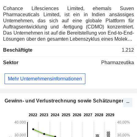
Cohance Lifesciences Limited, ehemals Suven
Pharmaceuticals Limited, ist ein in Indien ansässiges
Unternehmen, das sich auf eine globale Plattform für
Auftragsentwicklung und -fertigung (CDMO) konzentriert.
Das Unternehmen ist auf die Bereitstellung von End-to-End-
Lösungen über den gesamten Lebenszyklus eines Moleküls
hinweg spezialisiert – von der frühen Entwicklungsphase bis
Beschäftigte
1.212
zur großtechnischen Vermarktung – und verfügt über einen
namhaften Kundenstamm in den Bereichen Pharmazeutika
Sektor
Pharmazeutika
und Spezialchemikalien. Es bietet eine Plattform für den
Lebenszyklus der Entwicklung und Herstellung von
pharmazeutischen Wirkstoffen (API) auf Basis kleiner
Mehr Unternehmensinformationen
Moleküle. Seine „Integrated Small Molecule Solutions“
umfassen Produktionslösungen nach den Grundsätzen der
Guten Herstellungspraxis (GMP) und liefern
pharmazeutische Wirkstoffe auf Basis kleiner Moleküle,
Gewinn- und Verlustrechnung sowie Schätzungen
hochentwickelte Zwischenprodukte sowie Ausgangsstoffe.
Die kommerzielle Produktpalette an Wirkstoffen umfasst
unter anderem Aripiprazol, Articain-HCl, Atomoxetin-HCl,
Baclofen, Benserazid und Betahistin-DiHCl. Zu den
Produkten in der Pipeline gehören Apixaban, Acotiamid,
Dexlansoprazol, Edoxaban, Erdostein und weitere.