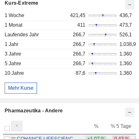
Kurs-Extreme
1 Woche
421,45
436,7
1 Monat
411
473,7
Laufendes Jahr
266,7
526,1
1 Jahr
266,7
1.038,9
3 Jahre
266,7
1.360
5 Jahre
266,7
1.360
10 Jahre
87,6
1.360
Mehr Kurse
Pharmazeutika - Andere
%
% 5 Tage
%
COHANCE LIFESCIENCES LIMITED
+1,07 %
-0,43 %
-