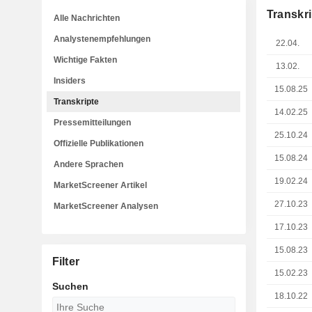
Transkri
Alle Nachrichten
Analystenempfehlungen
22.04.
Wichtige Fakten
13.02.
Insiders
15.08.25
Transkripte
14.02.25
Pressemitteilungen
25.10.24
Offizielle Publikationen
15.08.24
Andere Sprachen
19.02.24
MarketScreener Artikel
27.10.23
MarketScreener Analysen
17.10.23
15.08.23
Filter
15.02.23
Suchen
18.10.22