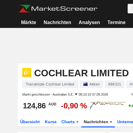
Märkte
Nachrichten
Analysen
Termine
COCHLEAR LIMITED
Transkripte Cochlear Limited
Aktien
898321
A
Markt geschlossen -
Australian S.E.
08:10:10 07.08.2026
%
124,86
-0,90 %
AUD
+
Übersicht
Kurse
Charts
Nachrichten
Untern