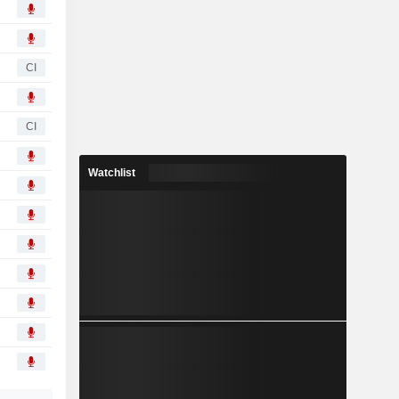
CI
CI
Watchlist