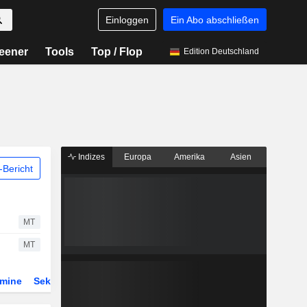
Einloggen
Ein Abo abschließen
eener
Tools
Top / Flop
Edition Deutschland
Indizes
Europa
Amerika
Asien
Bericht
MT
MT
rmine
Sektor
Derivate
ETFs