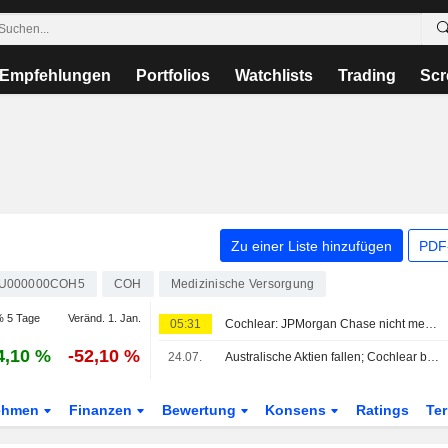
Empfehlungen
Portfolios
Watchlists
Trading
Scr
Zu einer Liste hinzufügen
PDF-
U000000COH5
COH
Medizinische Versorgung
 5 Tage
Veränd. 1. Jan.
05:31
Cochlear: JPMorgan Chase nicht mehr wesentlicher Anteilseigner
4,10 %
-52,10 %
24.07.
Australische Aktien fallen; Cochlear bestätigt zollfreien US-Zugang für Hörimplantat-Systeme
ehmen
Finanzen
Bewertung
Konsens
Ratings
Te