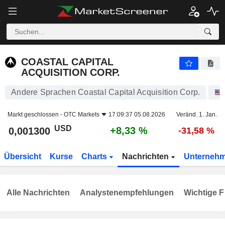
COASTAL CAPITAL ACQUISITION CORP.
0,001300
$
+8,33 %
COASTAL CAPITAL
ACQUISITION CORP.
Andere Sprachen Coastal Capital Acquisition Corp.
Markt geschlossen -
OTC Markets
17:09:37 05.08.2026
Veränd. 1. Jan.
USD
+8,33 %
0,001300
-31,58 %
Übersicht
Kurse
Charts
Nachrichten
Unterneh
Alle Nachrichten
Analystenempfehlungen
Wichtige F