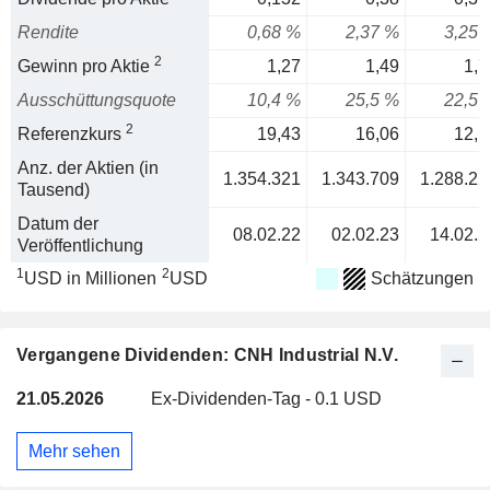
Rendite
0,68 %
2,37 %
3,25 
2
Gewinn pro Aktie
1,27
1,49
1,7
Ausschüttungsquote
10,4 %
25,5 %
22,5 
2
Referenzkurs
19,43
16,06
12,1
Anz. der Aktien (in
1.354.321
1.343.709
1.288.22
Tausend)
Datum der
08.02.22
02.02.23
14.02.2
Veröffentlichung
1
2
USD in Millionen
USD
Schätzungen
Vergangene Dividenden: CNH Industrial N.V.
21.05.2026
Ex-Dividenden-Tag - 0.1 USD
Mehr sehen