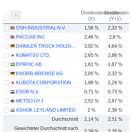
Dividendenrendite
Dividendenre
(Y)
(Y+1)
CNH INDUSTRIAL N.V.
1,56 %
2,32 %
PACCAR INC
2,46 %
2,8 %
DAIMLER TRUCK HOLDING AG
3,92 %
4,64 %
KOMATSU LTD.
2,65 %
2,86 %
EPIROC AB
1,61 %
1,87 %
KNORR-BREMSE AG
2,05 %
2,32 %
KUBOTA CORPORATION
1,98 %
2,28 %
EXOR N.V.
0,71 %
0,73 %
METSO OYJ
2,51 %
2,87 %
ASHOK LEYLAND LIMITED
2 %
2,38 %
Durchschnitt
2,14 %
2,51 %
Gewichteter Durchschnitt nach
2,39 %
2,76 %