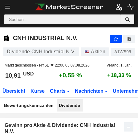
CNH INDUSTRIAL N.V.
10,91
$
+0,55 %
CNH INDUSTRIAL N.V.
Dividende CNH Industrial N.V.
Aktien
A1W599
Markt geschlossen -
NYSE
22:00:03 07.08.2026
Veränd. 1. Jan.
USD
+0,55 %
10,91
+18,33 %
Übersicht
Kurse
Charts
Nachrichten
Unterneh
Bewertungskennzahlen
Dividende
Gewinn pro Aktie & Dividende: CNH Industrial
N.V.