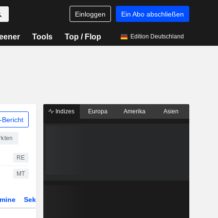
Einloggen
Ein Abo abschließen
eener
Tools
Top / Flop
Edition Deutschland
Indizes
Europa
Amerika
Asien
Bericht
rkten
RE
MT
rmine
Sektor
Derivate
ETFs