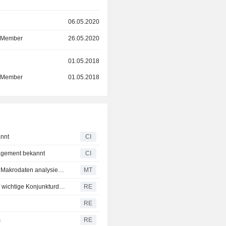
r
06.05.2020
d Member
26.05.2020
r
01.05.2018
d Member
01.05.2018
annt
CI
agement bekannt
CI
Aktien geben im Tagesverlauf nach, wàhrend die Màrkte Makrodaten analysieren; Iran-Krieg hàlt Ölpreis hoch
MT
Wall Street ringt um klare Richtung, während Anleger auf wichtige Konjunkturdaten warten
RE
RE
s
RE