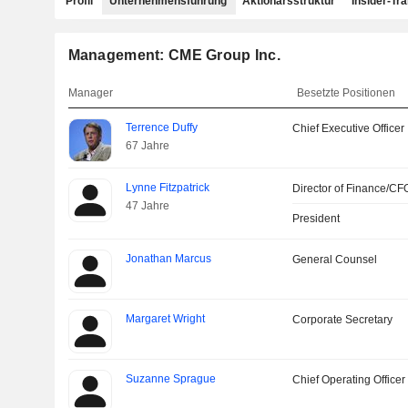
Profil
Unternehmensführung
Aktionärsstruktur
Insider-Tr
Management: CME Group Inc.
Manager
Besetzte Positionen
Terrence Duffy
Chief Executive Officer
67 Jahre
Lynne Fitzpatrick
Director of Finance/CF
47 Jahre
President
Jonathan Marcus
General Counsel
Margaret Wright
Corporate Secretary
Suzanne Sprague
Chief Operating Officer