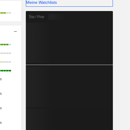
Meine Watchlists
Top / Flop
n
n
n
n