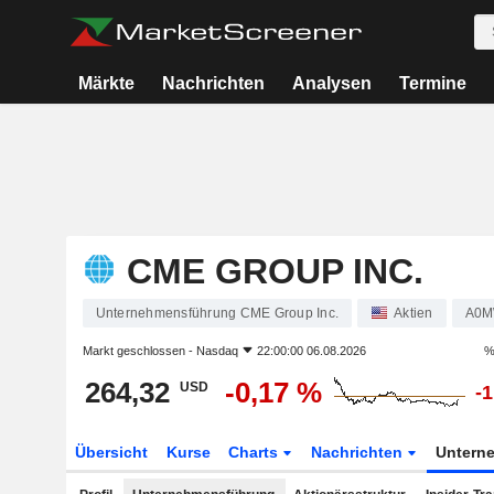
Märkte
Nachrichten
Analysen
Termine
CME GROUP INC.
Unternehmensführung CME Group Inc.
Aktien
A0M
Markt geschlossen -
Nasdaq
22:00:00 06.08.2026
%
264,32
-0,17 %
USD
-
Übersicht
Kurse
Charts
Nachrichten
Untern