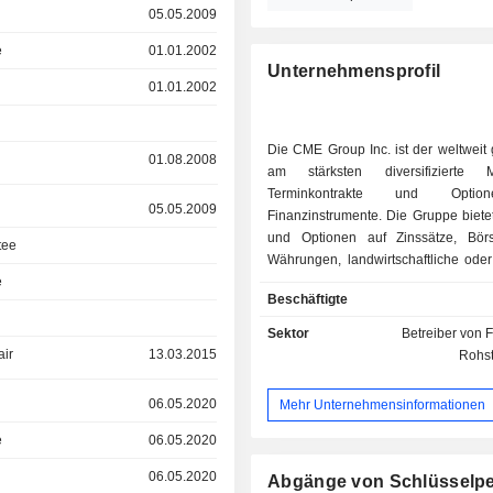
05.05.2009
e
01.01.2002
Unternehmensprofil
01.01.2002
Die CME Group Inc. ist der weltweit
01.08.2008
am stärksten diversifizierte 
Terminkontrakte und Opti
05.05.2009
Finanzinstrumente. Die Gruppe biete
und Optionen auf Zinssätze, Börs
tee
Währungen, landwirtschaftliche oder 
e
genutzte Rohstoffe, vers
Beschäftigte
Energieformen sowie alte
Anlageprodukte wie Vertr
Sektor
Betreiber von 
Wetterbedingungen oder Immobili
air
13.03.2015
Rohst
Großteil der Geschäfte wird über el
Handelsplattformen abgewickelt
06.05.2020
Mehr Unternehmensinformationen
Group Inc. stellt über ihre Clearing
die Verbindung und die Reguli
e
06.05.2020
Transaktionen auf ihren Märkten 
06.05.2020
eliminiert damit jegliches R
Abgänge von Schlüsselp