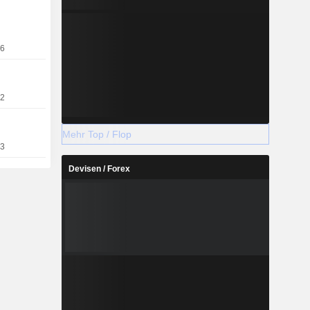
16
12
Mehr Top / Flop
03
Devisen / Forex