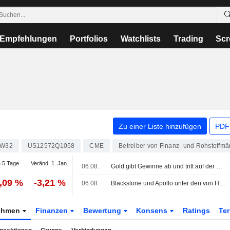
Empfehlungen
Portfolios
Watchlists
Trading
Scr
Zu einer Liste hinzufügen
PDF-
W32
US12572Q1058
CME
Betreiber von Finanz- und Rohstoffmä
 5 Tage
Veränd. 1. Jan.
06.08.
Gold gibt Gewinne ab und tritt auf der Stelle, während Öl wegen Irans Vorschlag zu Verbot 'feindlicher' Schiffe in der Straße von Hormus steigt
1,09 %
-3,21 %
06.08.
Blackstone und Apollo unter den von Hackern ins Visier genommenen Unternehmen
ehmen
Finanzen
Bewertung
Konsens
Ratings
Te