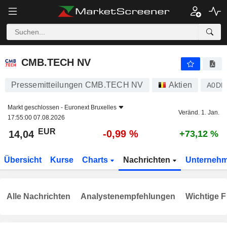
CMB.TECH NV
14,04
€
-0,99 %
CMB.TECH NV
Pressemitteilungen CMB.TECH NV
Aktien
A0DN
Markt geschlossen -
Euronext Bruxelles
Veränd. 1. Jan.
17:55:00 07.08.2026
EUR
-0,99 %
14,04
+73,12 %
Übersicht
Kurse
Charts
Nachrichten
Unterneh
Alle Nachrichten
Analystenempfehlungen
Wichtige F