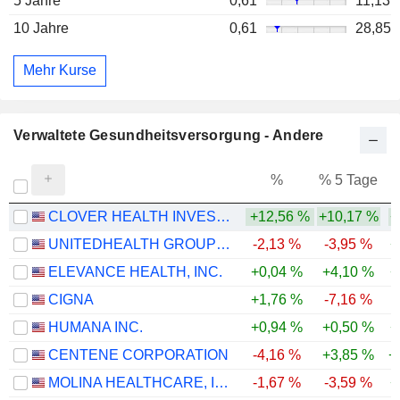
5 Jahre
0,61
11,13
10 Jahre
0,61
28,85
Mehr Kurse
Verwaltete Gesundheitsversorgung - Andere
%
% 5 Tage
%
CLOVER HEALTH INVESTMENTS, CORP.
+12,56 %
+10,17 %
+
UNITEDHEALTH GROUP INC.
-2,13 %
-3,95 %
+
ELEVANCE HEALTH, INC.
+0,04 %
+4,10 %
+
CIGNA
+1,76 %
-7,16 %
HUMANA INC.
+0,94 %
+0,50 %
+
CENTENE CORPORATION
-4,16 %
+3,85 %
+
MOLINA HEALTHCARE, INC.
-1,67 %
-3,59 %
+