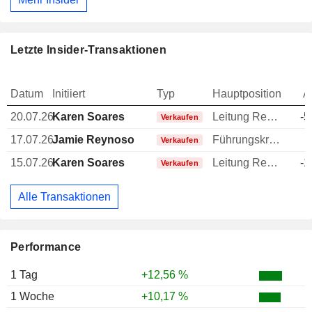
Letzte Insider-Transaktionen
Datum
Initiiert
Typ
Hauptposition
A
20.07.26
Karen Soares
Leitung Rechtsabteilung
-5
Verkaufen
17.07.26
Jamie Reynoso
Führungskraft / leitender Angestellter
-
Verkaufen
15.07.26
Karen Soares
Leitung Rechtsabteilung
-1
Verkaufen
Alle Transaktionen
Performance
1 Tag
+12,56 %
1 Woche
+10,17 %