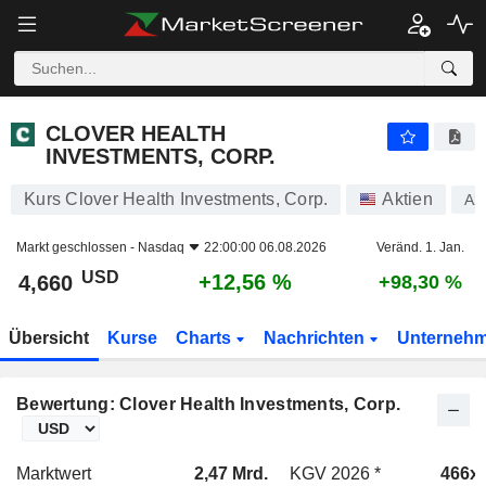
CLOVER HEALTH INVESTMENTS, CORP.
4,660
$
+12,56 %
CLOVER HEALTH
INVESTMENTS, CORP.
Kurs Clover Health Investments, Corp.
Aktien
A2
Markt geschlossen -
Nasdaq
22:00:00 06.08.2026
Veränd. 1. Jan.
USD
+12,56 %
4,660
+98,30 %
Übersicht
Kurse
Charts
Nachrichten
Unterneh
Bewertung: Clover Health Investments, Corp.
Marktwert
2,47 Mrd.
KGV 2026 *
466x