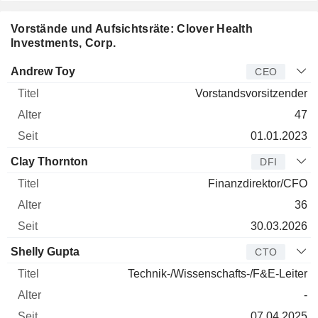
Vorstände und Aufsichtsräte: Clover Health
Investments, Corp.
Manager
Titel
Alter
Seit
Andrew Toy
CEO
Vorstandsvorsitzender
47
01.01.2023
Clay Thornton
DFI
Finanzdirektor/CFO
36
30.03.2026
Shelly Gupta
CTO
Technik-/Wissenschafts-/F&E-Leiter
-
07.04.2025