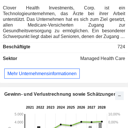
Clover Health Investments, Corp. ist ein
Technologieunternehmen, das Ärzte bei ihrer Arbeit
unterstützt. Das Unternehmen hat es sich zum Ziel gesetzt,
allen Medicare-Versicherten Zugang zur
Gesundheitsversorgung zu ermöglichen. Ein besonderer
Schwerpunkt liegt dabei auf Senioren, denen der Zugang zu
erschwinglicher Gesundheitsversorgung bislang oft verwehrt
Beschäftigte
724
blieb. Die Softwareplattform „Clover Assistant“ ist eine
Technologieplattform, die es Gesundheitsdienstleistern
Sektor
Managed Health Care
ermöglicht, eine intuitive, datengestützte und personalisierte
Versorgung anzubieten, um Ärzten dabei zu helfen,
Krankheiten früher zu erkennen, zu diagnostizieren und zu
Mehr Unternehmensinformationen
behandeln. Diese Plattform zur Unterstützung von Ärzten
wurde entwickelt, um umfassende, longitudinale Datensätze
zu synthetisieren und daraus anbieterorientierte
Erkenntnisse aus maschinellem Lernen, künstlicher
Gewinn- und Verlustrechnung sowie Schätzungen
Intelligenz und regelbasierten Analysen zu generieren. Sie
soll Maßnahmen anstoßen, indem sie dem jeweiligen
Anbieter relevante, personalisierte Informationen über jeden
Patienten bereitstellt. Über sein Versicherungssegment
bietet das Unternehmen Mitgliedern von Medicare
Advantage (MA) in mehreren Bundesstaaten PPO-