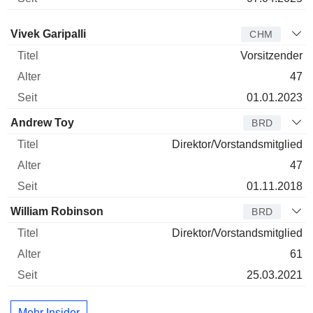
Verwaltungsratsmitglied
Titel
Alter
Seit
Vivek Garipalli
CHM
Vorsitzender
47
01.01.2023
Andrew Toy
BRD
Direktor/Vorstandsmitglied
47
01.11.2018
William Robinson
BRD
Direktor/Vorstandsmitglied
61
25.03.2021
Mehr Insider