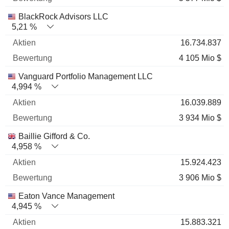
BlackRock Advisors LLC
5,21 %
16.734.837
4 105 Mio $
Vanguard Portfolio Management LLC
4,994 %
16.039.889
3 934 Mio $
Baillie Gifford & Co.
4,958 %
15.924.423
3 906 Mio $
Eaton Vance Management
4,945 %
15.883.321