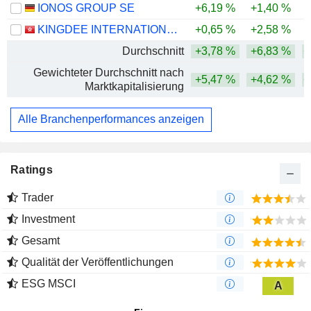
IONOS GROUP SE
+6,19 %
+1,40 %
-
KINGDEE INTERNATIONAL SOFTWARE GROUP COMPANY LIMITED
+0,65 %
+2,58 %
-
Durchschnitt
+3,78 %
+6,83 %
+
Gewichteter Durchschnitt nach
+5,47 %
+4,62 %
+
Marktkapitalisierung
Alle Branchenperformances anzeigen
Ratings
Trader
Investment
Gesamt
Qualität der Veröffentlichungen
ESG MSCI
A