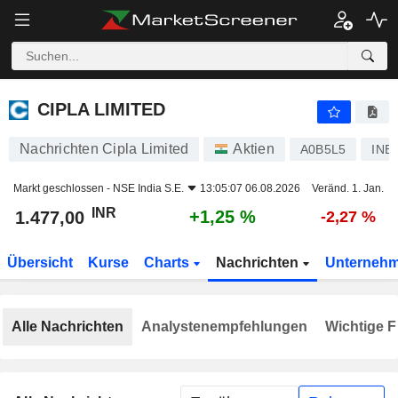
CIPLA LIMITED
1.477,00
₹
+1,25 %
CIPLA LIMITED
Nachrichten Cipla Limited
Aktien
A0B5L5
INE
Markt geschlossen -
NSE India S.E.
13:05:07 06.08.2026
Veränd. 1. Jan.
INR
+1,25 %
1.477,00
-2,27 %
Übersicht
Kurse
Charts
Nachrichten
Unterneh
Alle Nachrichten
Analystenempfehlungen
Wichtige F