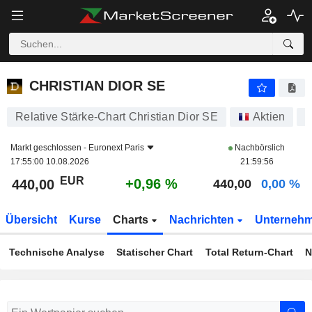
CHRISTIAN DIOR SE
440,00
€
+0,96 %
CHRISTIAN DIOR SE
Relative Stärke-Chart Christian Dior SE
Aktien
8
Markt geschlossen -
Euronext Paris
Nachbörslich
17:55:00 10.08.2026
21:59:56
EUR
+0,96 %
440,00
440,00
0,00 %
Übersicht
Kurse
Charts
Nachrichten
Unterneh
Technische Analyse
Statischer Chart
Total Return-Chart
N