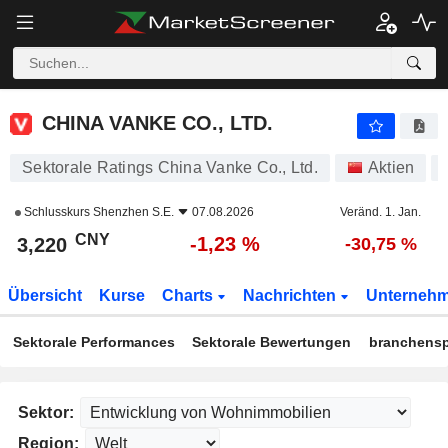
CHINA VANKE CO., LTD.
3,220
¥
-1,23 %
CHINA VANKE CO., LTD.
Sektorale Ratings China Vanke Co., Ltd.
Aktien
Schlusskurs
Shenzhen S.E.
07.08.2026
Veränd. 1. Jan.
CNY
-1,23 %
3,220
-30,75 %
Übersicht
Kurse
Charts
Nachrichten
Unterneh
Sektorale Performances
Sektorale Bewertungen
branchensp
Sektor:
Region: