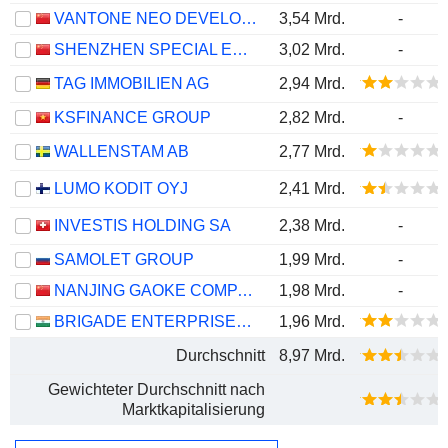
VANTONE NEO DEVELOPMENT GROUP CO., LTD.
3,54 Mrd.
-
SHENZHEN SPECIAL ECONOMIC ZONE REAL ESTATE & PROPERTIES (GROUP) CO., LTD.
3,02 Mrd.
-
TAG IMMOBILIEN AG
2,94 Mrd.
KSFINANCE GROUP
2,82 Mrd.
-
WALLENSTAM AB
2,77 Mrd.
LUMO KODIT OYJ
2,41 Mrd.
INVESTIS HOLDING SA
2,38 Mrd.
-
SAMOLET GROUP
1,99 Mrd.
-
NANJING GAOKE COMPANY LIMITED
1,98 Mrd.
-
BRIGADE ENTERPRISES LIMITED
1,96 Mrd.
Durchschnitt
8,97 Mrd.
Gewichteter Durchschnitt nach
Marktkapitalisierung