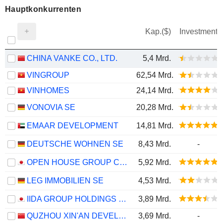
Hauptkonkurrenten
Kap.($)
Investment
CHINA VANKE CO., LTD.
5,4 Mrd.
VINGROUP
62,54 Mrd.
VINHOMES
24,14 Mrd.
VONOVIA SE
20,28 Mrd.
EMAAR DEVELOPMENT
14,81 Mrd.
DEUTSCHE WOHNEN SE
8,43 Mrd.
-
OPEN HOUSE GROUP CO., LTD.
5,92 Mrd.
LEG IMMOBILIEN SE
4,53 Mrd.
IIDA GROUP HOLDINGS CO., LTD.
3,89 Mrd.
QUZHOU XIN'AN DEVELOPMENT CO., LTD.
3,69 Mrd.
-