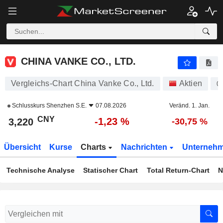
CHINA VANKE CO., LTD.
3,220
¥
-1,23 %
CHINA VANKE CO., LTD.
Vergleichs-Chart China Vanke Co., Ltd.
Aktien
0
Schlusskurs
Shenzhen S.E.
07.08.2026
Veränd. 1. Jan.
CNY
-1,23 %
3,220
-30,75 %
Übersicht
Kurse
Charts
Nachrichten
Unterneh
Technische Analyse
Statischer Chart
Total Return-Chart
N