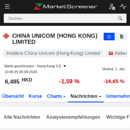
CHINA UNICOM (HONG KONG) LIMITED
6,485
$
-1,59 %
CHINA UNICOM (HONG KONG)
LIMITED
Insiders China Unicom (Hong Kong) Limited
Aktien
Markt geschlossen -
Hong Kong S.E.
Veränd. 1. Jan.
10:08:35 06.08.2026
HKD
-1,59 %
6,485
-16,65 %
Übersicht
Kurse
Charts
Nachrichten
Unterneh
Alle Nachrichten
Analystenempfehlungen
Wichtige F