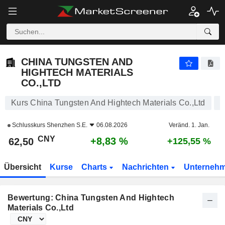
CHINA TUNGSTEN AND HIGHTECH MATERIALS CO.,LTD
62,50
¥
+8,83 %
CHINA TUNGSTEN AND
HIGHTECH MATERIALS
CO.,LTD
Kurs China Tungsten And Hightech Materials Co.,Ltd
Schlusskurs
Shenzhen S.E.
06.08.2026
Veränd. 1. Jan.
CNY
+8,83 %
62,50
+125,55 %
Übersicht
Kurse
Charts
Nachrichten
Unterneh
Bewertung: China Tungsten And Hightech
Materials Co.,Ltd