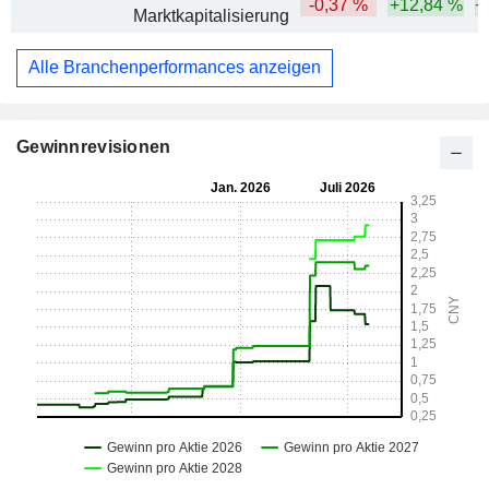
-0,37 %
+12,84 %
+
Marktkapitalisierung
Alle Branchenperformances anzeigen
Gewinnrevisionen