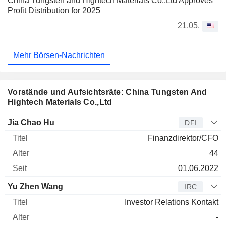
China Tungsten and Hightech Materials Co.,Ltd Approves
Profit Distribution for 2025
21.05.
Mehr Börsen-Nachrichten
Vorstände und Aufsichtsräte: China Tungsten And
Hightech Materials Co.,Ltd
Manager
Titel
Alter
Seit
Jia Chao Hu
DFI
Finanzdirektor/CFO
44
01.06.2022
Yu Zhen Wang
IRC
Investor Relations Kontakt
-