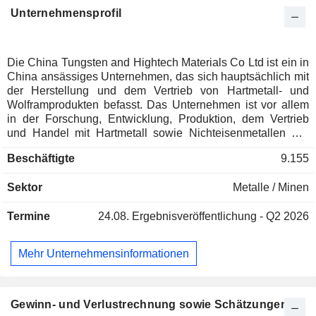
Unternehmensprofil
Die China Tungsten and Hightech Materials Co Ltd ist ein in
China ansässiges Unternehmen, das sich hauptsächlich mit
der Herstellung und dem Vertrieb von Hartmetall- und
Wolframprodukten befasst. Das Unternehmen ist vor allem
in der Forschung, Entwicklung, Produktion, dem Vertrieb
und Handel mit Hartmetall sowie Nichteisenmetallen wie
Wolfram, Molybdän, Tantal, Niob und deren
Beschäftigte
9.155
weiterverarbeiteten Produkten und Anlagen tätig. Zu den
Hauptprodukten des Unternehmens zählen
Sektor
Metalle / Minen
Schneidwerkzeuge und Werkzeuge wie
Monoblockwerkzeuge, CNC-Werkzeuge (Computer
Termine
24.08.
Ergebnisveröffentlichung - Q2 2026
Numerical Control) und Schneidklingen; andere Hartmetalle
wie Stangen, Bergbaulegierungen, Walzen, Sonderformen,
Präzisionsteile, traditionelle Legierungen, Bohrwerkzeuge
Mehr Unternehmensinformationen
und Fertigwerkzeuge; hochschmelzende Metalle wie
Wolfram-Molybdän-Produkte, Wolfram-Niob-Produkte,
Hartauftragwerkstoffe, Wolframdrähte sowie
Wolframverbindungen wie Wolframcarbidpulver, blaues
Gewinn- und Verlustrechnung sowie Schätzungen