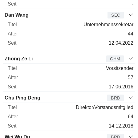
-
Dan Wang
SEC
Unternehmenssekretär
44
12.04.2022
Verwaltungsratsmitglied
Titel
Alter
Seit
Zhong Ze Li
CHM
Vorsitzender
57
17.06.2016
Chu Ping Deng
BRD
Direktor/Vorstandsmitglied
64
14.12.2018
Wei Wu Du
BRD