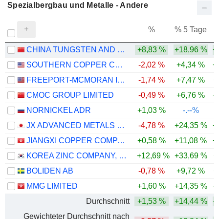
Spezialbergbau und Metalle - Andere
%
% 5 Tage
%
CHINA TUNGSTEN AND HIGHTECH MATERIALS CO.,LTD
+8,83 %
+18,96 %
+
SOUTHERN COPPER CORPORATION
-2,02 %
+4,34 %
+
FREEPORT-MCMORAN INC.
-1,74 %
+7,47 %
+
CMOC GROUP LIMITED
-0,49 %
+6,76 %
+
NORNICKEL ADR
+1,03 %
-.--%
JX ADVANCED METALS CORPORATION
-4,78 %
+24,35 %
+
JIANGXI COPPER COMPANY LIMITED
+0,58 %
+11,08 %
+
KOREA ZINC COMPANY, LTD.
+12,69 %
+33,69 %
+
BOLIDEN AB
-0,78 %
+9,72 %
+
MMG LIMITED
+1,60 %
+14,35 %
+
Durchschnitt
+1,53 %
+14,44 %
+
Gewichteter Durchschnitt nach