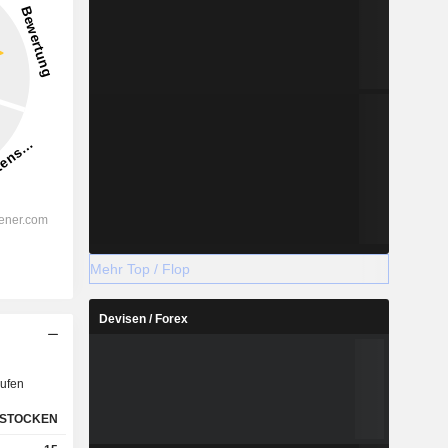
Mehr Top / Flop
Devisen / Forex
ufen
STOCKEN