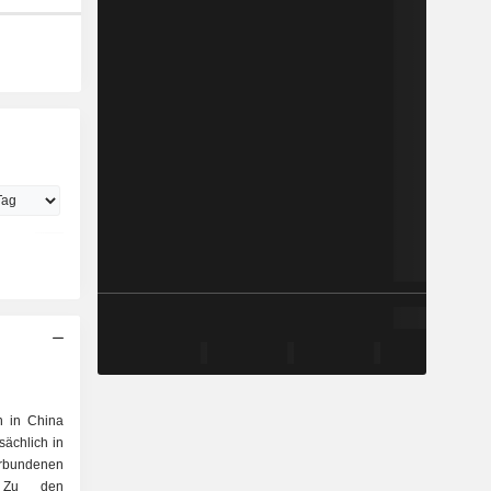
n in China
ächlich in
erbundenen
. Zu den