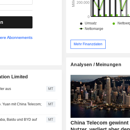
en
sere Abonnements
Mehr Finanzdaten
Analysen / Meinungen
tion Limited
ter aus
MT
. Yuan mit China Telecom;
MT
aba, Baidu und BYD auf
MT
China Telecom gewinnt
Nutzer, verliert aber de