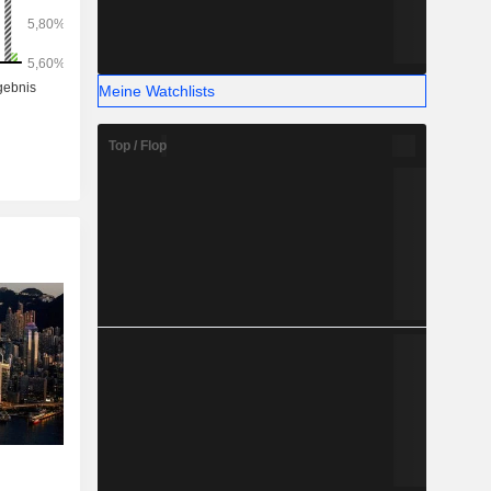
Meine Watchlists
Top / Flop
n