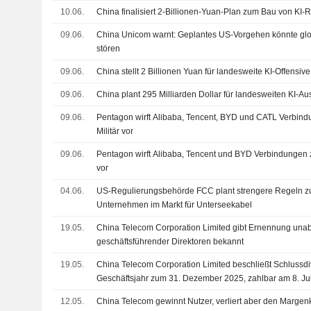
10.06.
China finalisiert 2-Billionen-Yuan-Plan zum Bau von KI
09.06.
China Unicom warnt: Geplantes US-Vorgehen könnte gl
stören
09.06.
China stellt 2 Billionen Yuan für landesweite KI-Offensive
09.06.
China plant 295 Milliarden Dollar für landesweiten KI-
09.06.
Pentagon wirft Alibaba, Tencent, BYD und CATL Verbin
Militär vor
09.06.
Pentagon wirft Alibaba, Tencent und BYD Verbindungen 
vor
04.06.
US-Regulierungsbehörde FCC plant strengere Regeln zu
Unternehmen im Markt für Unterseekabel
19.05.
China Telecom Corporation Limited gibt Ernennung unab
geschäftsführender Direktoren bekannt
19.05.
China Telecom Corporation Limited beschließt Schlussdi
Geschäftsjahr zum 31. Dezember 2025, zahlbar am 8. Ju
12.05.
China Telecom gewinnt Nutzer, verliert aber den Margen