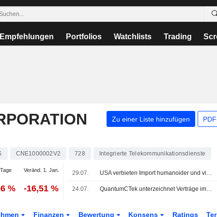
Empfehlungen
Portfolios
Watchlists
Trading
Scr
RPORATION
Zu einer Liste hinzufügen
PDF-
S
CNE1000002V2
728
Integrierte Telekommunikationsdienste
 Tage
Veränd. 1. Jan.
29.07.
USA verbieten Import humanoider und vierbeiniger Roboter aus Sicherheitsgründen
06 %
-16,51 %
24.07.
QuantumCTek unterzeichnet Verträge im Wert von 55 Mio. Yuan mit China Telecom; Aktie 3% im Minus
ehmen
Finanzen
Bewertung
Konsens
Ratings
Te