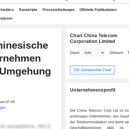
Insiders
Transkripte
Pressemitteilungen
Offizielle Publikationen
nalysen
Chart China Telecom
Corporation Limited
hinesische
Dauer
Zeitraum
ernehmen
 Umgehung
728: Dynamischer Chart
Unternehmensprofil
 um 07:49
igen
Die China Telecom Corp Ltd ist ei
ansässiges Unternehmen, das haupts
der Telekommunikation und damit v
Geschäftsbereichen tätig ist