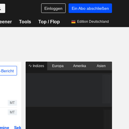
Einloggen
Ein Abo abschließen
eener
Tools
Top / Flop
Edition Deutschland
Indizes
Europa
Amerika
Asien
Bericht
MT
MT
rmine
Sektor
Derivate