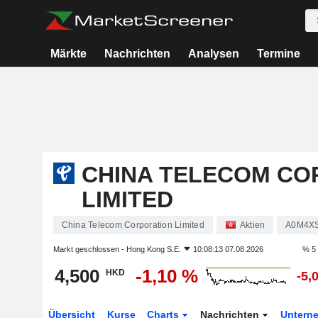
Märkte
Nachrichten
Analysen
Termine
CHINA TELECOM CO
LIMITED
China Telecom Corporation Limited
Aktien
A0M4X
Markt geschlossen -
Hong Kong S.E.
10:08:13 07.08.2026
% 5
4,500
-1,10 %
HKD
-5,
Übersicht
Kurse
Charts
Nachrichten
Untern