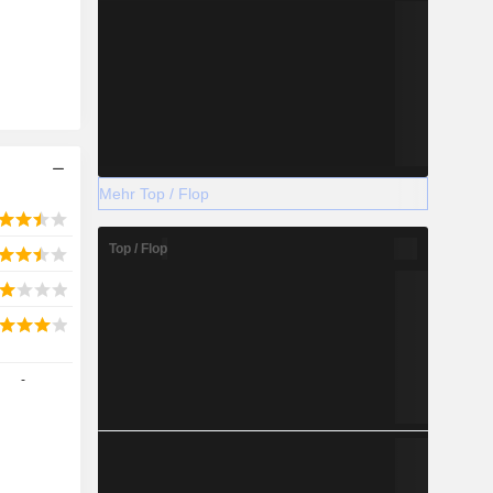
Mehr Top / Flop
Top / Flop
-