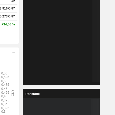
15
3,916
CNY
5,273
CNY
+34,66 %
Rohstoffe