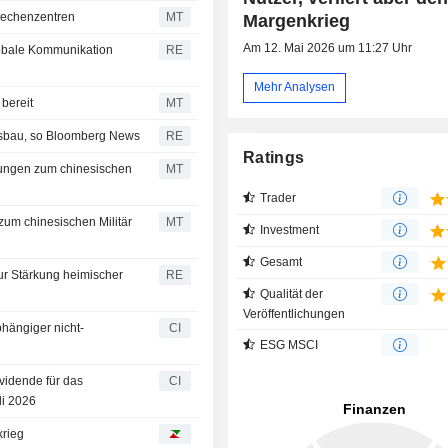
-Rechenzentren
MT
Margenkrieg
Am 12. Mai 2026 um 11:27 Uhr
obale Kommunikation
RE
Mehr Analysen
 bereit
MT
Ausbau, so Bloomberg News
RE
Ratings
dungen zum chinesischen
MT
Trader
zum chinesischen Militär
MT
Investment
Gesamt
r Stärkung heimischer
RE
Qualität der
Veröffentlichungen
hängiger nicht-
CI
ESG MSCI
vidende für das
CI
li 2026
krieg