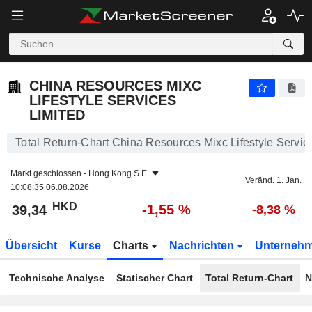
CHINA RESOURCES MIXC LIFESTYLE SERVICES LIMITED
39,34
$
-1,55 %
CHINA RESOURCES MIXC
LIFESTYLE SERVICES
LIMITED
Total Return-Chart China Resources Mixc Lifestyle Servic
Markt geschlossen -
Hong Kong S.E.
Veränd. 1. Jan.
10:08:35 06.08.2026
HKD
-1,55 %
39,34
-8,38 %
Übersicht
Kurse
Charts
Nachrichten
Unterneh
Technische Analyse
Statischer Chart
Total Return-Chart
N