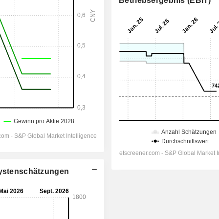
Betriebsergebnis (EBIT)
alystenschätzungen