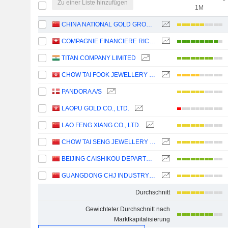
Zu einer Liste hinzufügen
1M
CHINA NATIONAL GOLD GROUP GOLD JEWELLERY CO.,LTD.
COMPAGNIE FINANCIERE RICHEMONT
TITAN COMPANY LIMITED
CHOW TAI FOOK JEWELLERY GROUP LIMITED
PANDORA A/S
LAOPU GOLD CO., LTD.
LAO FENG XIANG CO., LTD.
CHOW TAI SENG JEWELLERY CO., LTD.
BEIJING CAISHIKOU DEPARTMENT STORE CO.,LTD.
GUANGDONG CHJ INDUSTRY CO.,LTD.
Durchschnitt
Gewichteter Durchschnitt nach
Marktkapitalisierung