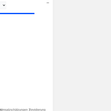
en
Umsatzschätzungen 1
Revidierung