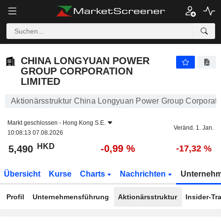
CHINA LONGYUAN POWER GROUP CORPORATION LIMITED
5,490
$
-0,99 %
CHINA LONGYUAN POWER
GROUP CORPORATION
LIMITED
Aktionärsstruktur China Longyuan Power Group Corporati
Markt geschlossen -
Hong Kong S.E.
Veränd. 1. Jan.
10:08:13 07.08.2026
HKD
-0,99 %
5,490
-17,32 %
Übersicht
Kurse
Charts
Nachrichten
Unterneh
Profil
Unternehmensführung
Aktionärsstruktur
Insider-Tr