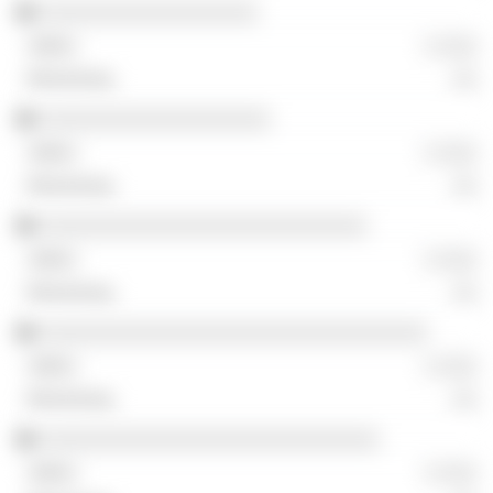
░░░░░░░░░░░░░░░░░░
░ ░░░
░░
░░░░░░░░░░░░░░░░░░░
░ ░░░
░░
░░░░░░░░░░░░░░░░░░░░░░░░░░░
░ ░░░
░░
░░░░░░░░░░░░░░░░░░░░░░░░░░░░░░░░
░ ░░░
░░
░░░░░░░░░░░░░░░░░░░░░░░░░░░░
░ ░░░