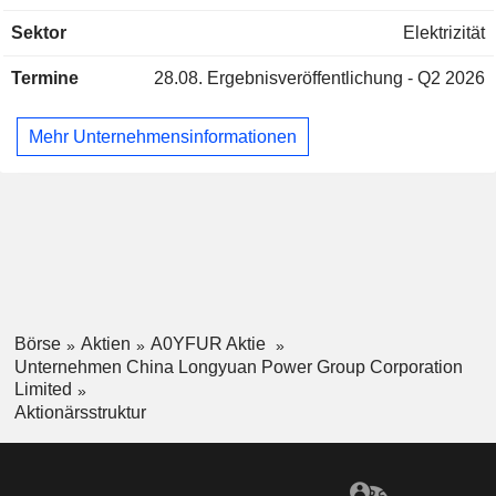
anderen" befasst sich hauptsächlich mit der Herstellung und
Sektor
Elektrizität
dem Verkauf von Stromerzeugungsanlagen, der Erbringung
von Beratungsdiensten, der Bereitstellung von Wartungs-
Termine
28.08.
Ergebnisveröffentlichung - Q2 2026
und Schulungsdiensten für Windkraftunternehmen und der
Erzeugung und dem Verkauf anderer erneuerbarer
Energien.
Mehr Unternehmensinformationen
Börse
Aktien
A0YFUR Aktie
Unternehmen China Longyuan Power Group Corporation
Limited
Aktionärsstruktur