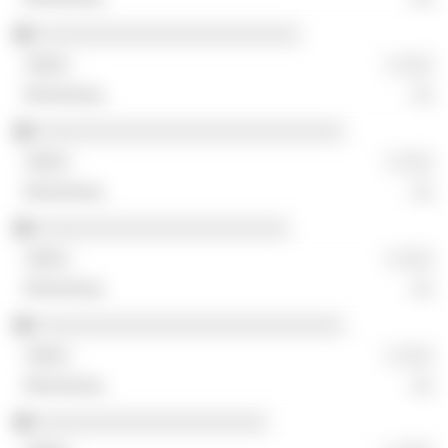
░░░░░░░░░░░░░░░░░░░░░░░░
░ ░░░
░░
░░░░░░░░░░░░░░░░░░░░░░░░░░░░
░ ░░░
░░
░░░░░░░░░░░░░░░░░░░░░░░
░ ░░░
░░
░░░░░░░░░░░░░░░░░░░░░░░░░░░░
░ ░░░
░░
░░░░░░░░░░░░░░░░░░░░░