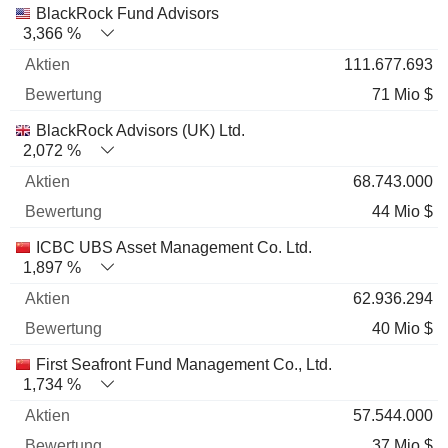
BlackRock Fund Advisors
3,366 %
111.677.693
71 Mio $
BlackRock Advisors (UK) Ltd.
2,072 %
68.743.000
44 Mio $
ICBC UBS Asset Management Co. Ltd.
1,897 %
62.936.294
40 Mio $
First Seafront Fund Management Co., Ltd.
1,734 %
57.544.000
37 Mio $