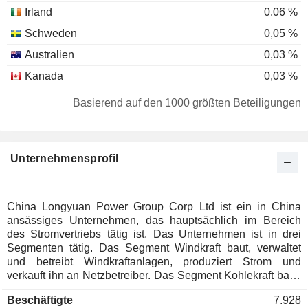
Irland
0,06 %
Schweden
0,05 %
Australien
0,03 %
Kanada
0,03 %
Natürliche Personen
0,03 %
Basierend auf den 1000 größten Beteiligungen
Luxemburg
0,02 %
Deutschland
0,01 %
Unternehmensprofil
Taiwan
0,01 %
Neuseeland
0,01 %
Südafrika
0,01 %
China Longyuan Power Group Corp Ltd ist ein in China
ansässiges Unternehmen, das hauptsächlich im Bereich
des Stromvertriebs tätig ist. Das Unternehmen ist in drei
Segmenten tätig. Das Segment Windkraft baut, verwaltet
und betreibt Windkraftanlagen, produziert Strom und
verkauft ihn an Netzbetreiber. Das Segment Kohlekraft baut,
verwaltet und betreibt Kohlekraftwerke, produziert Strom und
Beschäftigte
7.928
verkauft ihn an Stromnetzbetreiber. Das Segment "Alle