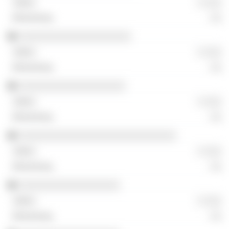
░ ░░░
░░
░░░░░░░░░░░░░░░░░░░░
░ ░░░
░░
░░░░░░░░░░░░░░░░░░░
░ ░░░
░░
░░░░░░░░░░░░░░░░░░░░░░░░░░░░
░ ░░░
░░
░░░░░░░░░░░░░░░░░░
░ ░░░
░░