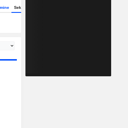
rmine
Sektor
Derivate
ETFs