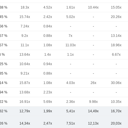
,38 %
18.3x
4.52x
1.61x
10.44x
15.05x
,45 %
15.74x
2.42x
5.02x
-
20.26x
,56 %
7.24x
0.84x
-
-
-
,57 %
9.2x
0.88x
7x
-
13.14x
,57 %
11.1x
1.08x
11.03x
-
18.96x
4 %
13.64x
1.4x
1.1x
-
6.67x
,25 %
10.64x
0.94x
-
-
-
,85 %
9.21x
0.88x
-
-
-
,14 %
15.87x
1.08x
4.03x
26x
30.06x
,94 %
13.68x
2.23x
-
-
-
,22 %
16.91x
5.69x
2.36x
9.98x
10.35x
,82 %
12,79x
1,99x
5,41x
14,49x
16,70x
,26 %
14,34x
2,47x
7,51x
12,13x
20,03x