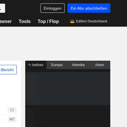
Einloggen
Ein Abo abschließen
eener
Tools
Top / Flop
Edition Deutschland
Indizes
Europa
Amerika
Asien
Bericht
CI
MT