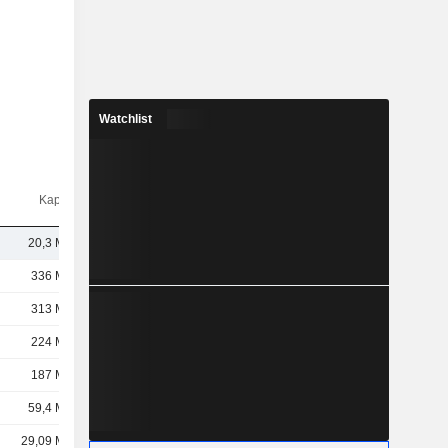
Watchlist
Kap.($)
20,3 Mrd.
336 Mrd.
313 Mrd.
224 Mrd.
187 Mrd.
59,4 Mrd.
29,09 Mrd.