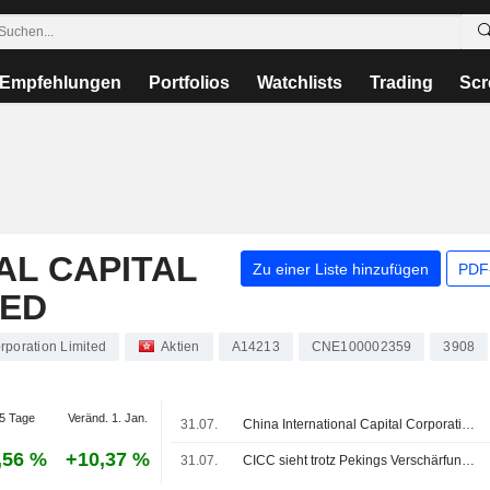
Empfehlungen
Portfolios
Watchlists
Trading
Scr
AL CAPITAL
Zu einer Liste hinzufügen
PDF-
TED
rporation Limited
Aktien
A14213
CNE100002359
3908
5 Tage
Veränd. 1. Jan.
31.07.
China International Capital Corporation Limited gibt Rücktritt von Hu Changsheng als Mitglied des Managementausschusses bekannt
,56 %
+10,37 %
31.07.
CICC sieht trotz Pekings Verschärfungen weiterhin starke Nachfrage nach Auslandsinvestments aus China