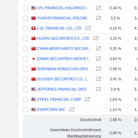
LPL FINANCIAL HOLDINGS INC.
0,34 %
0
YUANTA FINANCIAL HOLDING CO., LTD.
3,5 %
3
CSC FINANCIAL CO., LTD.
4,16 %
4
HUATAI SECURITIES CO., LTD.
3,25 %
3
CHINA MERCHANTS SECURITIES CO., LTD.
3,35 %
3
DAIWA SECURITIES GROUP INC.
3,64 %
SHENWAN HONGYUAN GROUP CO., LTD.
2,99 %
3
GUOSEN SECURITIES CO., LTD.
3,45 %
3
JEFFERIES FINANCIAL GROUP INC.
2,9 %
3
STIFEL FINANCIAL CORP.
1,63 %
1
EVERCORE INC.
1,14 %
1
Durchschnitt
2,58 %
2
Gewichteter Durchschnitt nach
2,06 %
2
Marktkapitalisierung