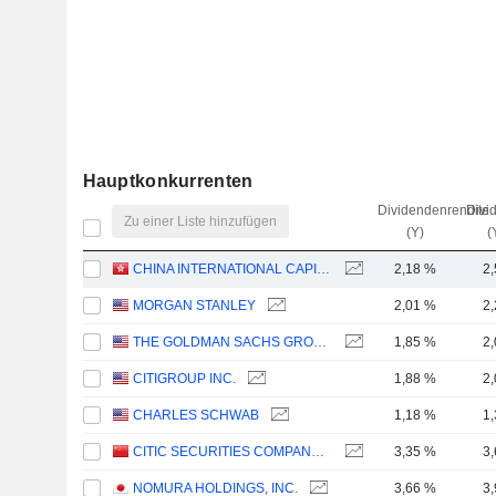
Hauptkonkurrenten
Dividendenrendite
Divi
Zu einer Liste hinzufügen
(Y)
(
CHINA INTERNATIONAL CAPITAL CORPORATION LIMITED
2,18 %
2
MORGAN STANLEY
2,01 %
2
THE GOLDMAN SACHS GROUP, INC.
1,85 %
2
CITIGROUP INC.
1,88 %
2
CHARLES SCHWAB
1,18 %
1
CITIC SECURITIES COMPANY LIMITED
3,35 %
3
NOMURA HOLDINGS, INC.
3,66 %
3