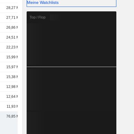
Meine Watchlists
28,27 Mrd.
Top / Flop
27,71 Mrd.
26,86 Mrd.
24,51 Mrd.
22,23 Mrd.
15,99 Mrd.
15,97 Mrd.
15,38 Mrd.
12,98 Mrd.
12,64 Mrd.
11,93 Mrd.
76,85 Mrd.