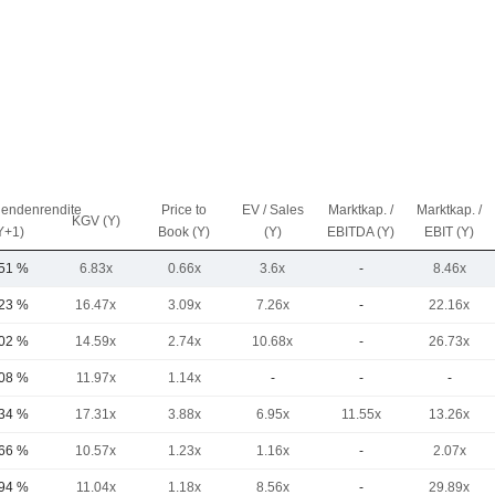
dendenrendite
Price to
EV / Sales
Marktkap. /
Marktkap. /
KGV (Y)
Y+1)
Book (Y)
(Y)
EBITDA (Y)
EBIT (Y)
,51 %
6.83x
0.66x
3.6x
-
8.46x
,23 %
16.47x
3.09x
7.26x
-
22.16x
,02 %
14.59x
2.74x
10.68x
-
26.73x
,08 %
11.97x
1.14x
-
-
-
,34 %
17.31x
3.88x
6.95x
11.55x
13.26x
,66 %
10.57x
1.23x
1.16x
-
2.07x
,94 %
11.04x
1.18x
8.56x
-
29.89x