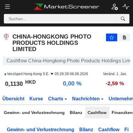
CHINA-HONGKONG PHOTO PRODUCTS HOLDINGS LIMITED
0,1130
$
0,00 %
CHINA-HONGKONG PHOTO
PRODUCTS HOLDINGS
LIMITED
Cashflow China-Hongkong Photo Products Holdings Limi
Verzögert
Hong Kong S.E.
05:26:39 06.08.2026
Veränd. 1. Jan.
HKD
0,00 %
0,1130
-2,59 %
Übersicht
Kurse
Charts
Nachrichten
Unterneh
Gewinn- und Verlustrechnung
Bilanz
Cashflow
Finanzken
Gewinn- und Verlustrechnung
Bilanz
Cashflow
Fin