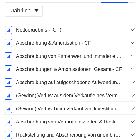
Jährlich
Ende d.
Nettoergebnis - (CF)
Geschäftsjahres:
März
Abschreibung & Amortisation - CF
Abschreibung von Firmenwert und immateriellen Vermögenswerten - (CF) - (Modellspezifisch)
Abschreibungen & Amortisationen, Gesamt - CF
Abschreibung auf aufgeschobene Aufwendungen, Gesamt - (CF)
(Gewinn) Verlust aus dem Verkauf eines Vermögenswerts
(Gewinn) Verlust beim Verkauf von Investitionen - (CF)
Abschreibung von Vermögenswerten & Restrukturierungskosten
Rückstellung und Abschreibung von uneinbringlichen Forderungen