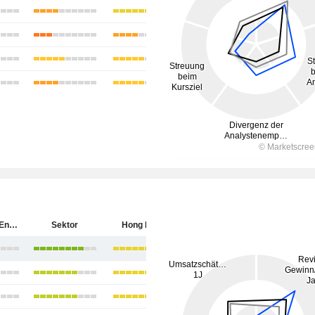
China Coal Energy Company Limited
Sektor
Hong Kong