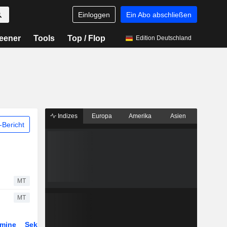
Einloggen
Ein Abo abschließen
eener
Tools
Top / Flop
Edition Deutschland
Indizes
Europa
Amerika
Asien
Bericht
MT
MT
rmine
Sektor
Derivate
ETFs