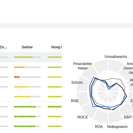
China Coal Energy Company Limited
Sektor
Hong Kong