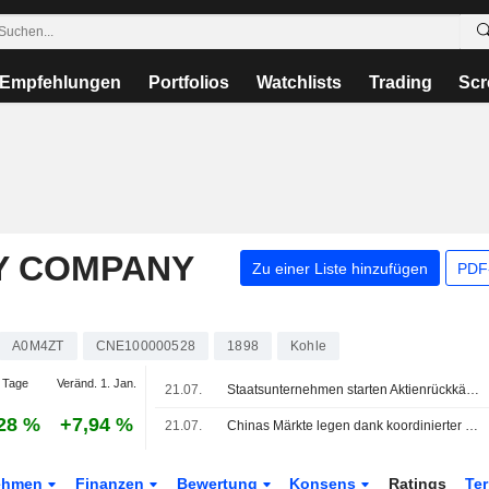
Empfehlungen
Portfolios
Watchlists
Trading
Scr
Y COMPANY
Zu einer Liste hinzufügen
PDF-
A0M4ZT
CNE100000528
1898
Kohle
 Tage
Veränd. 1. Jan.
21.07.
Staatsunternehmen starten Aktienrückkäufe und Dividendenzusagen zur Stärkung des Vertrauens in den Kapitalmarkt
28 %
+7,94 %
21.07.
Chinas Märkte legen dank koordinierter Maßnahmen staatlicher Unternehmen zu
ehmen
Finanzen
Bewertung
Konsens
Ratings
Te