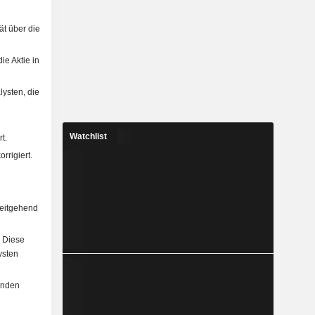
t über die
ie Aktie in
ysten, die
Watchlist
t.
rrigiert.
weitgehend
. Diese
ysten
enden