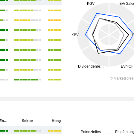
China Coal Energy Company Limited
Sektor
Hong Kong