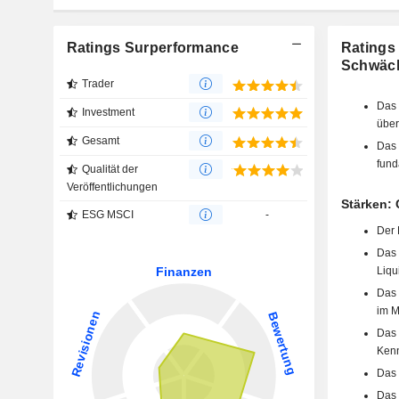
Ratings Surperformance
Ratings
Schwäc
Trader
Das 
Investment
über
Gesamt
Das 
fund
Qualität der
Veröffentlichungen
Stärken:
ESG MSCI
-
Der 
Das 
Liqu
Das 
im M
Das 
Kenn
Das 
Das 