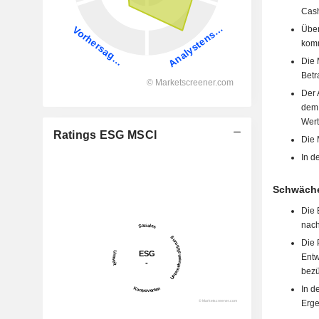
Cash
Über
komm
Die 
Betr
Der 
dem 
Wert
Ratings ESG MSCI
Die 
In d
Schwäche
Die 
nach
Die 
Entw
bezü
In d
Erge