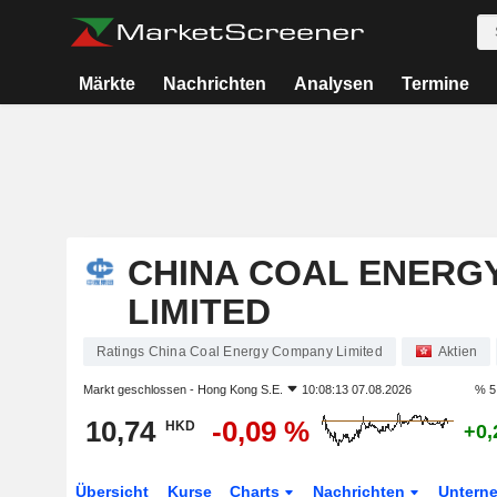
Märkte
Nachrichten
Analysen
Termine
CHINA COAL ENERG
LIMITED
Ratings China Coal Energy Company Limited
Aktien
Markt geschlossen -
Hong Kong S.E.
10:08:13 07.08.2026
% 5
10,74
-0,09 %
HKD
+0,
Übersicht
Kurse
Charts
Nachrichten
Untern