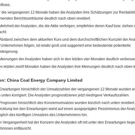
flows.
 die vergangenen 12 Monate haben die Analysten ihre Schätzungen zur Rentabilitä
enden Berichtszeiträume deutlich nach oben revidiert.
Mehrheit der Analysten, die die Aktie verfolgen, empfehlen deren Kauf bzw. ziehen d
acht.
Abstand zwischen dem aktuellen Kurs und dem durchschnittlichen Kursziel der Anal
Unternehmen folgen, ist relativ groß und suggeriert eine bedeutende potentielle
steigerung.
Meinungen der Analysten haben sich in den letzten vier Monaten deutlich verbesser
en letzten zwölf Monaten haben die Analysten ihre Meinungen deutlich nach oben ko
n: China Coal Energy Company Limited
Erwartungen hinsichtlich der Umsatzzahlen der vergangenen 12 Monate wurden 
 unten korrigiert. Die Analysten prognostizieren jetzt niedrigere Verkaufszahlen.
Prognosen hinsichtlich des Konzernumsatzes wurden kürzlich nach unten revidiert
icklung bei den Erwartungen weist auf einen ausgeprägten Pessimismus der Anal
glich des künftigen Umsatzes des Unternehmens hin.
er Vergangenheit hat der Konzern die Analysten oft mit unter den Erwartungen lieg
bnisses enttäuscht.