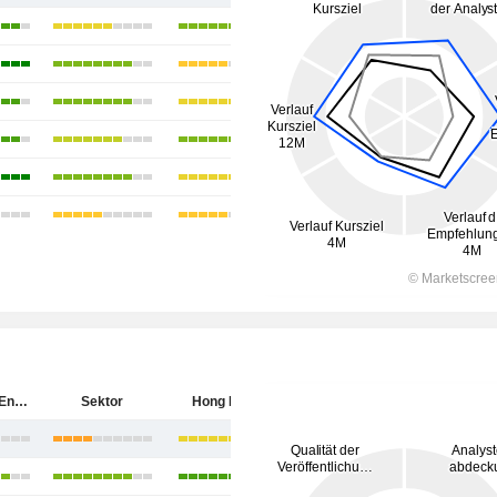
China Coal Energy Company Limited
Sektor
Hong Kong