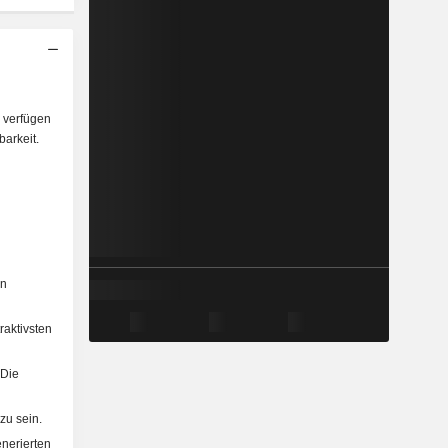
 verfügen
arkeit.
en
aktivsten
 Die
zu sein.
nerierten