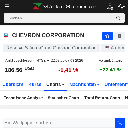
CHEVRON CORPORATION
186,56
$
-1,41 %
CHEVRON CORPORATION
Relative Stärke-Chart Chevron Corporation
Aktien
Markt geschlossen -
NYSE
22:03:59 07.08.2026
Veränd. 1. Jan.
USD
-1,41 %
186,56
+22,41 %
Übersicht
Kurse
Charts
Nachrichten
Unterneh
Technische Analyse
Statischer Chart
Total Return-Chart
N