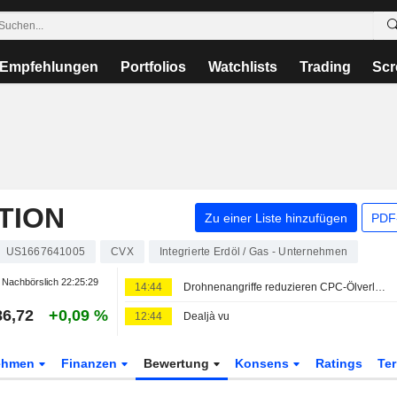
Empfehlungen
Portfolios
Watchlists
Trading
Scr
TION
Zu einer Liste hinzufügen
PDF-
US1667641005
CVX
Integrierte Erdöl / Gas - Unternehmen
Nachbörslich
22:25:29
14:44
Drohnenangriffe reduzieren CPC-Ölverladungen im Juli um ein Fünftel, sagen Quellen
86,72
+0,09 %
12:44
Dealjà vu
ehmen
Finanzen
Bewertung
Konsens
Ratings
Te