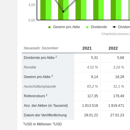
2021
2022
Steuerjahr: Dezember
2
Dividende pro Aktie
5,31
5,68
Rendite
4,52 %
3,16 %
2
Gewinn pro Aktie
8,14
18,28
Ausschüttungsquote
65,2 %
31,1 %
2
Referenzkurs
117,35
179,49
Anz. der Aktien (in Tausend)
1.913.518
1.919.471
Datum der Veröffentlichung
28.01.22
27.01.23
1
2
USD in Millionen
USD