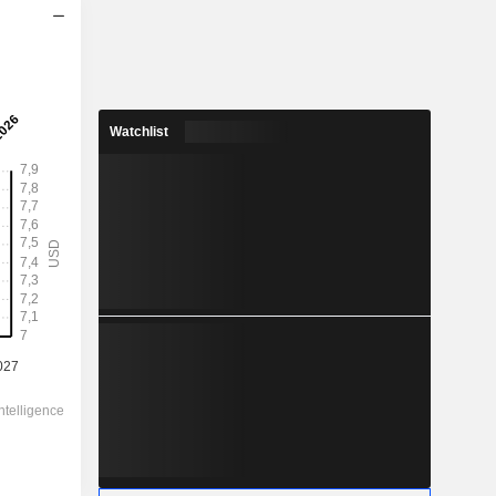
Watchlist
2028
7,719
4,08 %
12,62
61,2 %
189,23
-
-