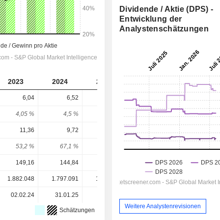
Dividende / Aktie (DPS) -
Entwicklung der
Analystenschätzungen
2023
2024
2025
2026
2027
6,04
6,52
6,84
7,132
7,442
4,05 %
4,5 %
4,49 %
3,77 %
3,93 %
11,36
9,72
6,63
15,26
13
53,2 %
67,1 %
103 %
46,7 %
57,2 %
149,16
144,84
152,41
189,23
189,23
1.882.048
1.797.091
1.999.354
1.961.603
-
02.02.24
31.01.25
30.01.26
-
-
Weitere Analystenrevisionen
Schätzungen