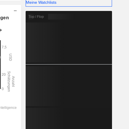
Meine Watchlists
Top / Flop
ngen