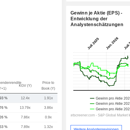
Gewinn je Aktie (EPS) -
Entwicklung der
Analystenschätzungen
dendenrendite
Price to
EV / Sales
KGV (Y)
Y+1)
Book (Y)
(Y)
,93 %
12.4x
1.91x
1.72x
,76 %
13.79x
3.86x
3.54x
,26 %
7.86x
0.9x
0.6x
,63 %
7.89x
1.32x
0.87x
Weitere Analystenrevisionen