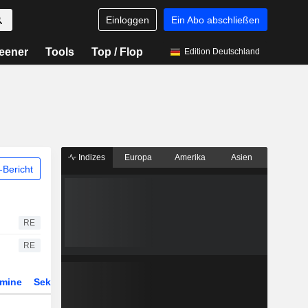
Einloggen
Ein Abo abschließen
eener
Tools
Top / Flop
Edition Deutschland
Indizes
Europa
Amerika
Asien
Bericht
RE
RE
rmine
Sektor
Derivate
ETFs