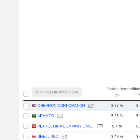
Dividendenrendite
Divi
Zu einer Liste hinzufügen
(Y)
(
CHEVRON CORPORATION
3,77 %
3
ARAMCO
5,26 %
5
PETROCHINA COMPANY LIMITED
6,7 %
6
SHELL PLC
3,49 %
3