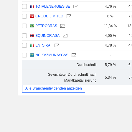
TOTALENERGIES SE
4,76 %
4
CNOOC LIMITED
8 %
7
PETROBRAS
11,34 %
13
EQUINOR ASA
4,05 %
4
ENI S.P.A.
4,78 %
4
NC KAZMUNAYGAS
-
Durchschnitt
5,79 %
6
Gewichteter Durchschnitt nach
5,34 %
5
Marktkapitalisierung
Alle Branchendividenden anzeigen