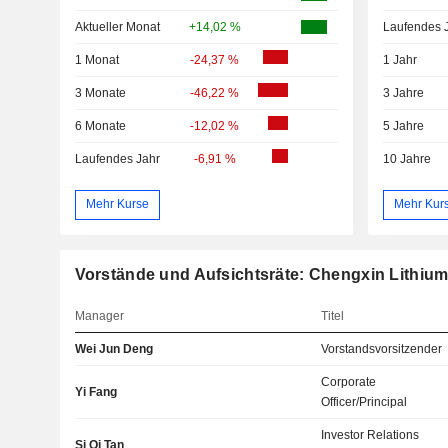
Aktueller Monat
+14,02 %
Laufendes 
1 Monat
-24,37 %
1 Jahr
3 Monate
-46,22 %
3 Jahre
6 Monate
-12,02 %
5 Jahre
Laufendes Jahr
-6,91 %
10 Jahre
Mehr Kurse
Mehr Kur
Vorstände und Aufsichtsräte: Chengxin Lithium
Manager
Titel
Wei Jun Deng
Vorstandsvorsitzender
Corporate
Yi Fang
Officer/Principal
Investor Relations
Si Qi Tan