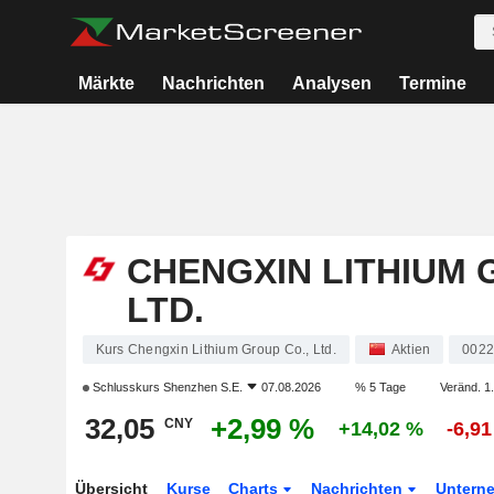
Märkte
Nachrichten
Analysen
Termine
CHENGXIN LITHIUM 
LTD.
Kurs Chengxin Lithium Group Co., Ltd.
Aktien
002
Schlusskurs
Shenzhen S.E.
07.08.2026
% 5 Tage
Veränd. 1.
32,05
+2,99 %
CNY
+14,02 %
-6,9
Übersicht
Kurse
Charts
Nachrichten
Untern