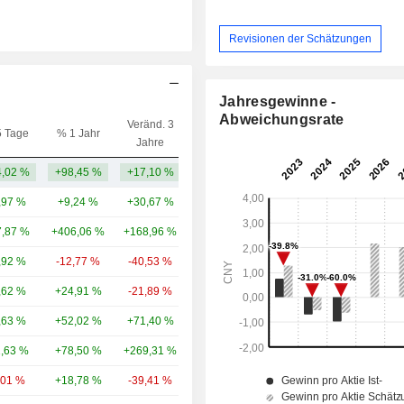
Revisionen der Schätzungen
Jahresgewinne -
Abweichungsrate
Veränd. 3
5 Tage
% 1 Jahr
Kap.($)
Jahre
,02 %
+98,45 %
+17,10 %
4,03 Mrd.
,97 %
+9,24 %
+30,67 %
127 Mrd.
,87 %
+406,06 %
+168,96 %
43,85 Mrd.
,92 %
-12,77 %
-40,53 %
40,39 Mrd.
,62 %
+24,91 %
-21,89 %
34,76 Mrd.
,63 %
+52,02 %
+71,40 %
25,28 Mrd.
1,63 %
+78,50 %
+269,31 %
20,17 Mrd.
,01 %
+18,78 %
-39,41 %
19,85 Mrd.