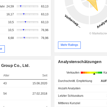
Jahr
24,59
63,13
16,17
63,13
10,5
63,13
10,5
76,96
6,68
76,96
Mehr Ratings
se
Analystenschätzungen
 Group Co., Ltd.
Verkaufen
Ka
Alter
Seit
Durchschnittl. Empfehlung
AUF
43
15.06.2020
Anzahl Analysten
54
27.02.2018
Letzter Schlusskurs
Mittleres Kursziel
-
-