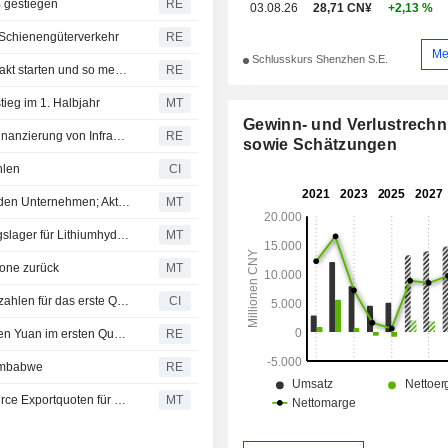
 gestiegen
RE
03.08.26
28,71 CN¥
+2,13 %
 Schienengüterverkehr
RE
Me
Schlusskurs Shenzhen S.E.
China will noch dieses Jahr zweiten Lithium-Terminkontrakt starten und so mehr Preismacht gewinnen, sagen Quellen
RE
ieg im 1. Halbjahr
MT
Gewinn- und Verlustrech
Simbabwe prüft rohstoffbesicherte Deals mit China zur Finanzierung von Infrastruktur, sagt Minister
RE
sowie Schätzungen
hlen
CI
Chengxin erhöht Volumen für Geschäfte mit nahestehenden Unternehmen; Aktie verliert 3%
MT
Chengxin Lithium strebt Status als offizielles Auslieferungslager für Lithiumhydroxid an
MT
zone zurück
MT
Chengxin Lithium Group Co., Ltd. veröffentlicht Ergebniszahlen für das erste Quartal zum 31. März 2026
CI
Chengxin Lithium meldet Nettogewinn von 464,0 Millionen Yuan im ersten Quartal
RE
Simbabwe
RE
Simbabwe erteilt Chengxin Lithium und Sinomine Resource Exportquoten für Lithium
MT