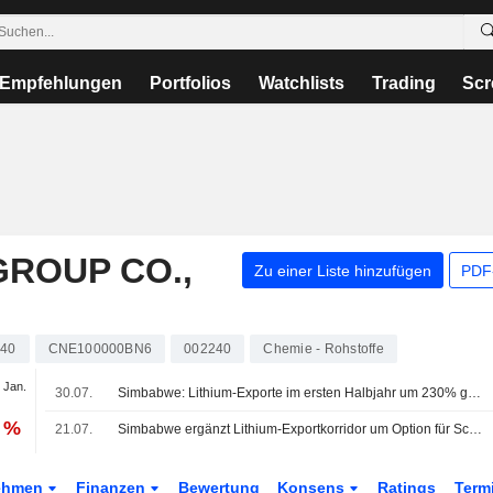
Empfehlungen
Portfolios
Watchlists
Trading
Scr
GROUP CO.,
Zu einer Liste hinzufügen
PDF-
240
CNE100000BN6
002240
Chemie - Rohstoffe
 Jan.
30.07.
Simbabwe: Lithium-Exporte im ersten Halbjahr um 230% gestiegen
1 %
21.07.
Simbabwe ergänzt Lithium-Exportkorridor um Option für Schienengüterverkehr
ehmen
Finanzen
Bewertung
Konsens
Ratings
Term