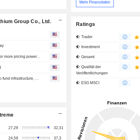
Mehr Finanzdaten
hium Group Co., Ltd.
Ratings
Trader
way
Investment
China to launch second lithium futures this year in push for more pricing power, sources say
Gesamt
Qualität der
t
Veröffentlichungen
Zimbabwe exploring minerals-backed deals with China to fund infrastructure, minister says
ESG MSCI
treme
27,29
32,31
24,59
37,3