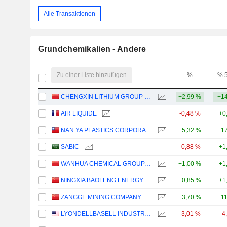
Alle Transaktionen
Grundchemikalien - Andere
Zu einer Liste hinzufügen
%
% 
CHENGXIN LITHIUM GROUP CO., LTD.
+2,99 %
+14
AIR LIQUIDE
-0,48 %
+0
NAN YA PLASTICS CORPORATION
+5,32 %
+17
SABIC
-0,88 %
+1
WANHUA CHEMICAL GROUP CO., LTD.
+1,00 %
+1
NINGXIA BAOFENG ENERGY GROUP CO., LTD.
+0,85 %
+1
ZANGGE MINING COMPANY LIMITED
+3,70 %
+1
LYONDELLBASELL INDUSTRIES N.V.
-3,01 %
-4