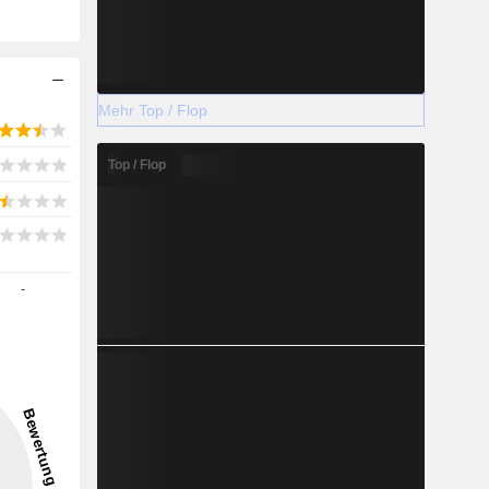
Mehr Top / Flop
Top / Flop
-