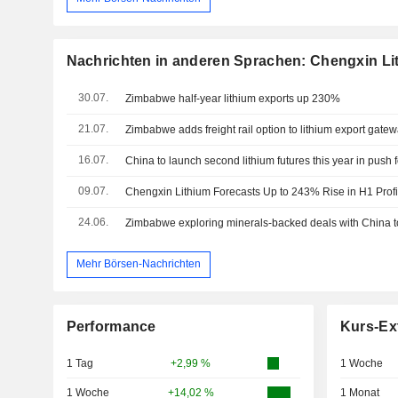
Nachrichten in anderen Sprachen: Chengxin Lit
30.07.
Zimbabwe half-year lithium exports up 230%
21.07.
Zimbabwe adds freight rail option to lithium export gate
16.07.
09.07.
Chengxin Lithium Forecasts Up to 243% Rise in H1 Profi
24.06.
Mehr Börsen-Nachrichten
Performance
Kurs-Ex
1 Tag
+2,99 %
1 Woche
1 Woche
+14,02 %
1 Monat