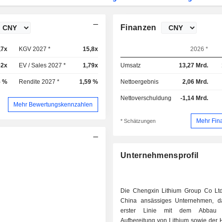
Finanzen
,7x
KGV 2027 *
15,8x
2026 *
02x
EV / Sales 2027 *
1,79x
Umsatz
13,27 Mrd.
5 %
Rendite 2027 *
1,59 %
Nettoergebnis
2,06 Mrd.
Nettoverschuldung
-1,14 Mrd.
Mehr Bewertungskennzahlen
Mehr Fin
* Schätzungen
Unternehmensprofil
Die Chengxin Lithium Group Co Ltd 
China ansässiges Unternehmen, d
erster Linie mit dem Abbau
Aufbereitung von Lithium sowie der 