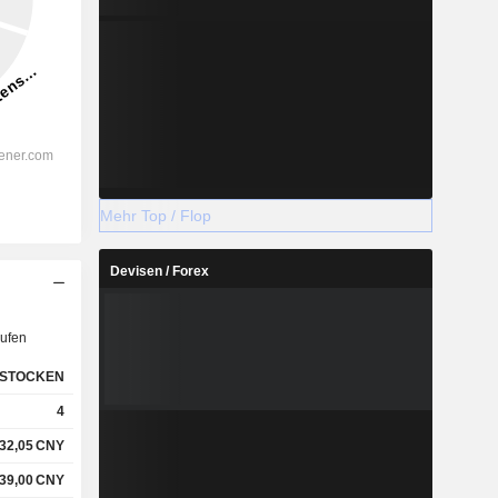
Mehr Top / Flop
Devisen / Forex
ufen
STOCKEN
4
32,05
CNY
39,00
CNY