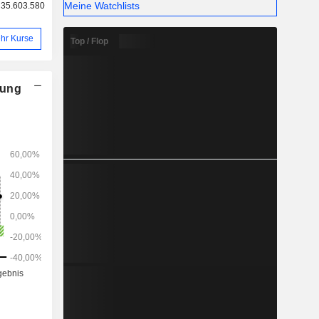
Meine Watchlists
35.603.580
hr Kurse
Top / Flop
nung