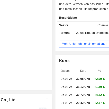
und dem Vertrieb von basischen Lit
und metallischen Lithiumprodukten b
Unternehmen ist in zwei Geschäft
Beschäftigte
tätig. Der Geschäftsbereich „Forstwirt
Anpflanzung und Vertrieb“ konzentrie
Sektor
Chemie 
forstwirtschaftliche Anpflanzung
Termine
29.08.
Ergebnisveröffentlichun
Vertrieb. Das Se
„Lithiumproduktverarbeitung und 
konzentriert sich auf den Abba
Mehr Unternehmensinformationen
Aufbereitung von Lithium sowi
Herstellung und den Vertrieb von Li
und metallischen Lithiumprodu
Kurse
Lithiumprodukte des Unternehme
hauptsächlich in Lithium-Ionen-
Datum
Kurs
%
Energiespeichern, der Petrochem
Pharmaindustrie eingesetzt. Das U
07.08.26
32,05 CN¥
+2,99 %
ist sowohl auf dem heimischen Mark
auf internationalen Märkten tätig.
06.08.26
31,12 CN¥
+1,30 %
05.08.26
30,72 CN¥
+4,42 %
Co., Ltd.
04.08.26
29,42 CN¥
+2,47 %