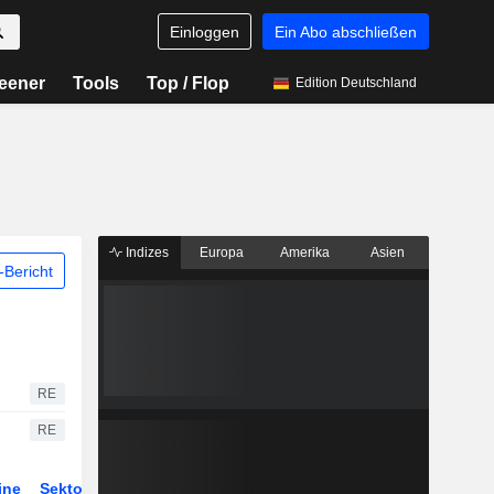
Einloggen
Ein Abo abschließen
eener
Tools
Top / Flop
Edition Deutschland
Indizes
Europa
Amerika
Asien
Bericht
RE
RE
ine
Sektor
ETFs