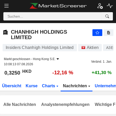
CHANHIGH HOLDINGS LIMITED
0,3250
$
-12,16 %
CHANHIGH HOLDINGS
LIMITED
Insiders Chanhigh Holdings Limited
Aktien
A3E
Markt geschlossen -
Hong Kong S.E.
Veränd. 1. Jan.
10:08:13 07.08.2026
HKD
-12,16 %
0,3250
+41,30 %
Übersicht
Kurse
Charts
Nachrichten
Unterneh
Alle Nachrichten
Analystenempfehlungen
Wichtige F