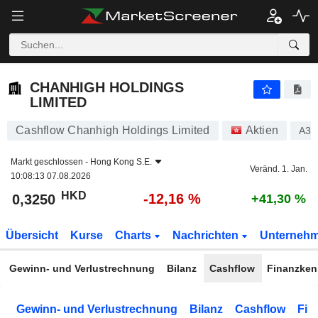
CHANHIGH HOLDINGS LIMITED
0,3250
$
-12,16 %
CHANHIGH HOLDINGS
LIMITED
Cashflow Chanhigh Holdings Limited
Aktien
A3
Markt geschlossen -
Hong Kong S.E.
Veränd. 1. Jan.
10:08:13 07.08.2026
HKD
-12,16 %
0,3250
+41,30 %
Übersicht
Kurse
Charts
Nachrichten
Unterneh
Gewinn- und Verlustrechnung
Bilanz
Cashflow
Finanzken
Gewinn- und Verlustrechnung
Bilanz
Cashflow
Fin