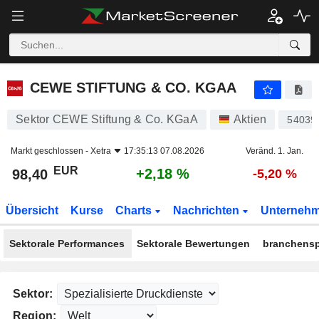
CEWE STIFTUNG & CO. KGAA
98,40
€
+2,18 %
CEWE STIFTUNG & CO. KGAA
Sektor CEWE Stiftung & Co. KGaA
Aktien
54039
Markt geschlossen -
Xetra
17:35:13 07.08.2026
Veränd. 1. Jan.
EUR
+2,18 %
98,40
-5,20 %
Übersicht
Kurse
Charts
Nachrichten
Unterneh
Sektorale Performances
Sektorale Bewertungen
branchensp
Sektor:
Region: