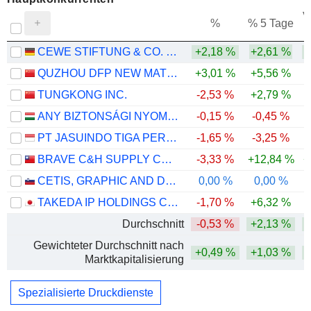
V
%
% 5 Tage
CEWE STIFTUNG & CO. KGAA
+2,18 %
+2,61 %
QUZHOU DFP NEW MATERIAL GROUP CO., LTD.
+3,01 %
+5,56 %
TUNGKONG INC.
-2,53 %
+2,79 %
ANY BIZTONSÁGI NYOMDA NYRT.
-0,15 %
-0,45 %
PT JASUINDO TIGA PERKASA TBK
-1,65 %
-3,25 %
BRAVE C&H SUPPLY CO.,LTD.
-3,33 %
+12,84 %
+
CETIS, GRAPHIC AND DOCUMENTATION SERVICES, D.D.
0,00 %
0,00 %
TAKEDA IP HOLDINGS CO.,LTD.
-1,70 %
+6,32 %
Durchschnitt
-0,53 %
+2,13 %
Gewichteter Durchschnitt nach
+0,49 %
+1,03 %
Marktkapitalisierung
Spezialisierte Druckdienste