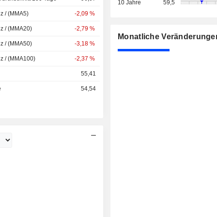
10 Jahre
59,5
nz / (MMA5)
-2,09 %
nz / (MMA20)
-2,79 %
Monatliche Veränderunge
nz / (MMA50)
-3,18 %
nz / (MMA100)
-2,37 %
55,41
e
54,54