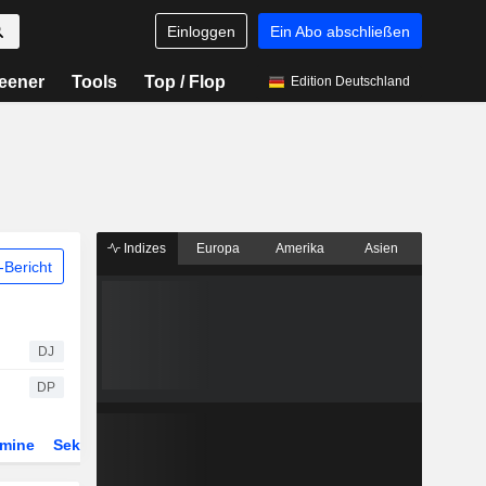
Einloggen
Ein Abo abschließen
eener
Tools
Top / Flop
Edition Deutschland
Indizes
Europa
Amerika
Asien
Bericht
DJ
DP
rmine
Sektor
Derivate
ETFs