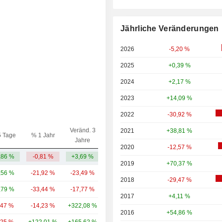
Jährliche Veränderungen
2026
-5,20 %
2025
+0,39 %
2024
+2,17 %
2023
+14,09 %
2022
-30,92 %
Veränd. 3
2021
+38,81 %
5 Tage
% 1 Jahr
Kap.($)
Jahre
2020
-12,57 %
,86 %
-0,81 %
+3,69 %
748 Mio.
2019
+70,37 %
,56 %
-21,92 %
-23,49 %
946 Mio.
2018
-29,47 %
,79 %
-33,44 %
-17,77 %
645 Mio.
2017
+4,11 %
,47 %
-14,23 %
+322,08 %
304 Mio.
2016
+54,86 %