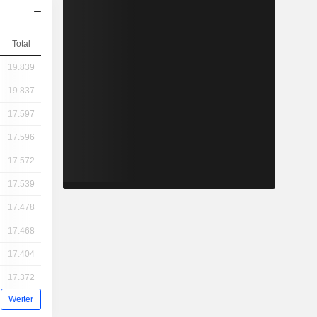
Total
19.839
19.837
17.597
17.596
17.572
17.539
17.478
17.468
17.404
17.372
Weiter