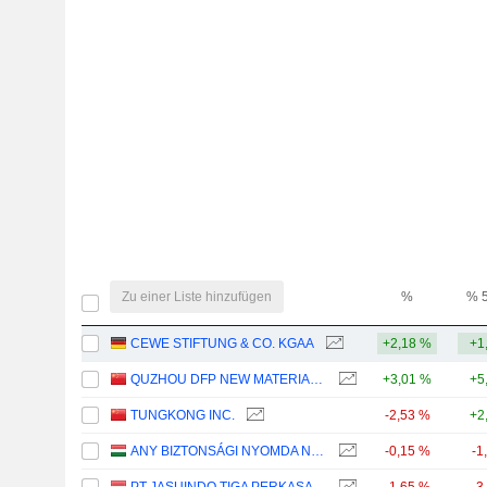
Zu einer Liste hinzufügen
%
% 
CEWE STIFTUNG & CO. KGAA
+2,18 %
+1
QUZHOU DFP NEW MATERIAL GROUP CO., LTD.
+3,01 %
+5
TUNGKONG INC.
-2,53 %
+2
ANY BIZTONSÁGI NYOMDA NYRT.
-0,15 %
-1