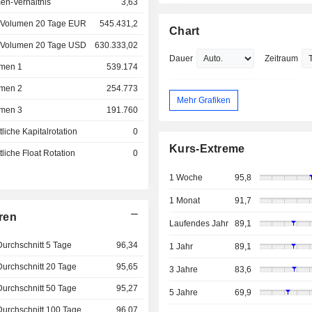
en-Verhältnis
3,63
 Volumen 20 Tage EUR
545.431,2
Chart
 Volumen 20 Tage USD
630.333,02
Dauer
Zeitraum
men 1
539.174
men 2
254.773
Mehr Grafiken
men 3
191.760
liche Kapitalrotation
0
Kurs-Extreme
liche Float Rotation
0
1 Woche
95,8
1 Monat
91,7
ren
Laufendes Jahr
89,1
Durchschnitt 5 Tage
96,34
1 Jahr
89,1
Durchschnitt 20 Tage
95,65
3 Jahre
83,6
Durchschnitt 50 Tage
95,27
5 Jahre
69,9
Durchschnitt 100 Tage
96,07