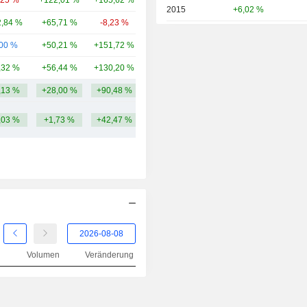
,25 %
+122,01 %
+165,62 %
229 Mio.
2015
+6,02 %
,84 %
+65,71 %
-8,23 %
177 Mio.
2014
+20,49 %
,00 %
+50,21 %
+151,72 %
168 Mio.
2013
+37,75 %
,32 %
+56,44 %
+130,20 %
86,78 Mio.
2012
-1,12 %
,13 %
+28,00 %
+90,48 %
412,97 Mio.
2011
-5,89 %
,03 %
+1,73 %
+42,47 %
2010
+47,57 %
2009
+60,85 %
2008
-47,96 %
2007
-18,18 %
2006
-20,19 %
2005
+95,97 %
Volumen
Veränderung
2004
+12,23 %
2003
+4,27 %
2002
+56,10 %