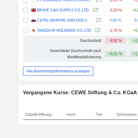
PT JASUINDO TIGA PERKASA TBK
-1,65 %
-3
BRAVE C&H SUPPLY CO.,LTD.
-3,33 %
+12
CETIS, GRAPHIC AND DOCUMENTATION SERVICES, D.D.
0,00 %
0
TAKEDA IP HOLDINGS CO.,LTD.
-1,70 %
+6
Durchschnitt
-0,52 %
+2
Gewichteter Durchschnitt nach
+0,51 %
+1
Marktkapitalisierung
Alle Branchenperformances anzeigen
Vergangene Kurse: CEWE Stiftung & Co. KGaA
Datum
Eröffnung
Hoch
Tief
Schlusskurs