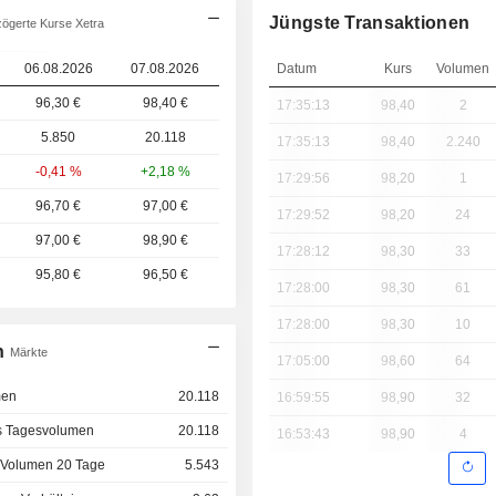
Jüngste Transaktionen
ögerte Kurse Xetra
06.08.2026
07.08.2026
Datum
Kurs
Volumen
96,30 €
98,40 €
17:35:13
98,40
2
5.850
20.118
17:35:13
98,40
2.240
-0,41 %
+2,18 %
17:29:56
98,20
1
96,70 €
97,00 €
17:29:52
98,20
24
97,00 €
98,90 €
17:28:12
98,30
33
95,80 €
96,50 €
17:28:00
98,30
61
17:28:00
98,30
10
n
Märkte
17:05:00
98,60
64
men
20.118
16:59:55
98,90
32
s Tagesvolumen
20.118
16:53:43
98,90
4
 Volumen 20 Tage
5.543