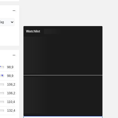
Watchlist
98,9
98,9
106,2
106,2
110,4
132,4