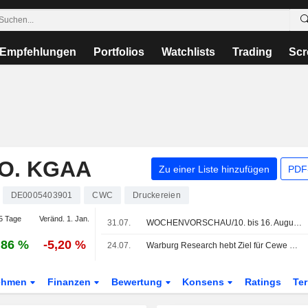
Empfehlungen
Portfolios
Watchlists
Trading
Scr
O. KGAA
Zu einer Liste hinzufügen
PDF-
DE0005403901
CWC
Druckereien
5 Tage
Veränd. 1. Jan.
31.07.
WOCHENVORSCHAU/10. bis 16. August 2026 (33. KW)
,86 %
-5,20 %
24.07.
Warburg Research hebt Ziel für Cewe auf 158 Euro - 'Buy'
ehmen
Finanzen
Bewertung
Konsens
Ratings
Te