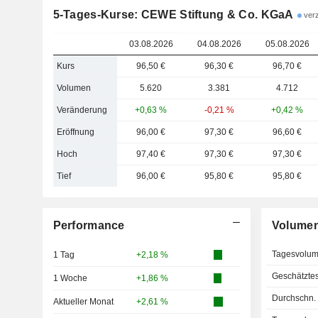
5-Tages-Kurse: CEWE Stiftung & Co. KGaA
verz
03.08.2026
04.08.2026
05.08.2026
Kurs
96,50 €
96,30 €
96,70 €
Volumen
5.620
3.381
4.712
Veränderung
+0,63 %
-0,21 %
+0,42 %
Eröffnung
96,00 €
97,30 €
96,60 €
Hoch
97,40 €
97,30 €
97,30 €
Tief
96,00 €
95,80 €
95,80 €
Performance
Volume
Tagesvolu
1 Tag
+2,18 %
Geschätzte
1 Woche
+1,86 %
Durchschn.
Aktueller Monat
+2,61 %