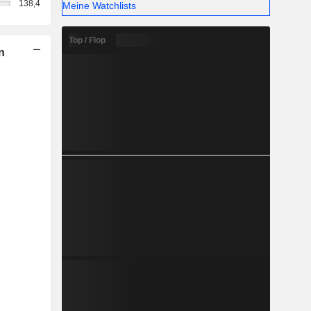
138,4
Meine Watchlists
Top / Flop
n