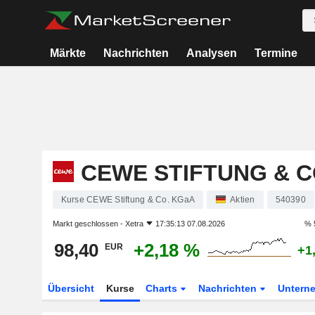
Märkte
Nachrichten
Analysen
Termine
CEWE STIFTUNG & C
Kurse CEWE Stiftung & Co. KGaA
Aktien
540390
Markt geschlossen -
Xetra
17:35:13 07.08.2026
% 
98,40
+2,18 %
EUR
+1
Übersicht
Kurse
Charts
Nachrichten
Untern