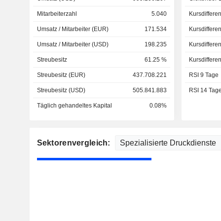
Mitarbeiterzahl
5.040
Kursdiffere
Umsatz / Mitarbeiter (EUR)
171.534
Kursdiffere
Umsatz / Mitarbeiter (USD)
198.235
Kursdiffere
Streubesitz
61.25 %
Kursdiffere
Streubesitz (EUR)
437.708.221
RSI 9 Tage
Streubesitz (USD)
505.841.883
RSI 14 Tag
Täglich gehandeltes Kapital
0.08%
Sektorenvergleich: