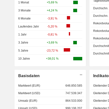
Tagesvolum
1 Monat
+5,69 %
Durchschn.
3 Monate
+4,24 %
Durchschn.
6 Monate
-3,91 %
Rekordvolu
Laufendes Jahr
-5,20 %
Rekordvolu
1 Jahr
-0,81 %
Rekordvolu
3 Jahre
+3,69 %
Durchschnitt
5 Jahre
-23,72 %
Durchschnitt
10 Jahre
+38,01 %
Basisdaten
Indikato
Marktwert (EUR)
646.850.585
Gleitender 
Marktwert (USD)
747.539.347
Gleitender 
Umsatz (EUR)
864.533.000
Gleitender 
Umsatz (USD)
999.106.207
Gleitender 