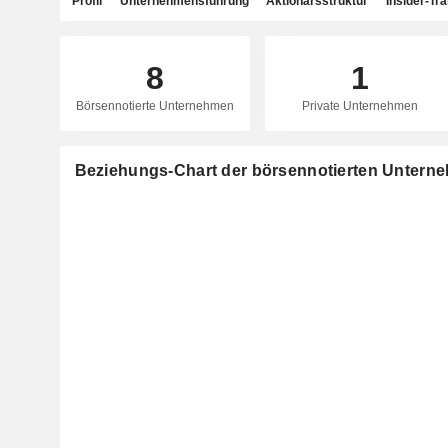
Profil
Unternehmensführung
Aktionärsstruktur
Insider-Tr
8
1
Börsennotierte Unternehmen
Private Unternehmen
Beziehungs-Chart der börsennotierten Unterne