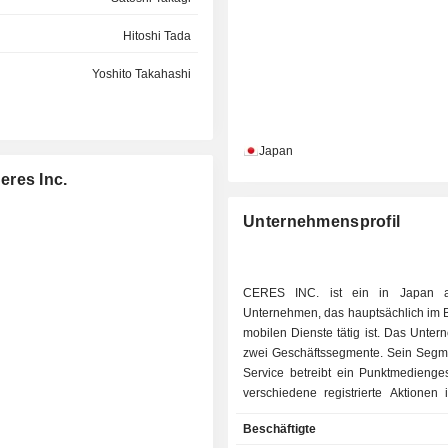
Hitoshi Tada
Yoshito Takahashi
Japan
eres Inc.
Unternehmensprofil
CERES INC. ist ein in Japan a
Unternehmen, das hauptsächlich im B
mobilen Dienste tätig ist. Das Unte
zwei Geschäftssegmente. Sein Segm
Service betreibt ein Punktmedienges
verschiedene registrierte Aktionen 
mit Incentive-Punkten fördert, 
Beschäftigte
elektronisches Geld eingetausc