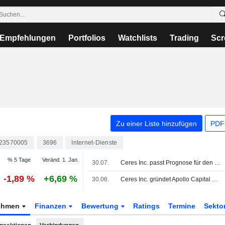
Empfehlungen
Portfolios
Watchlists
Trading
Scr
Zu einer Liste hinzufügen
PDF-
23570005
3696
Internet-Dienste
% 5 Tage
Veränd. 1. Jan.
30.07.
Ceres Inc. passt Prognose für den konsolidierten Gewinn für das am 31. Dezember 2026 endende Geschäftsjahr an
-1,89 %
+6,69 %
30.06.
Ceres Inc. gründet Apollo Capital Contents I Investment Limited Partnership als festgelegte Tochtergesellschaft
ehmen
Finanzen
Bewertung
Ratings
Termine
Sekto