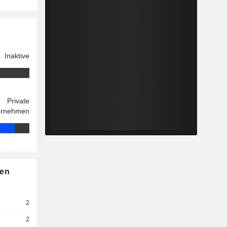
Inaktive
Private
ernehmen
nen
2
2