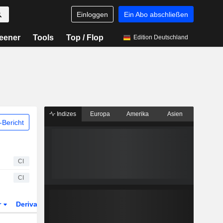
Einloggen
Ein Abo abschließen
eener
Tools
Top / Flop
Edition Deutschland
Indizes
Europa
Amerika
Asien
Bericht
CI
CI
r
Derivate
ETFs