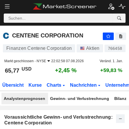
CENTENE CORPORATION
65,77
$
+2,45 %
CENTENE CORPORATION
Finanzen Centene Corporation
Aktien
766458
Markt geschlossen -
NYSE
22:02:58 07.08.2026
Veränd. 1. Jan.
USD
+2,45 %
65,77
+59,83 %
Übersicht
Kurse
Charts
Nachrichten
Unterneh
Analystenprognosen
Gewinn- und Verlustrechnung
Bilanz
Voraussichtliche Gewinn- und Verlustrechnung:
Centene Corporation