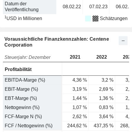
Datum der
08.02.22
07.02.23
06.02.2
Veröffentlichung
1
USD in Millionen
Schätzungen
Voraussichtliche Finanzkennzahlen: Centene
Corporation
2021
2022
202
Steuerjahr: Dezember
Profitabilität
EBITDA-Marge (%)
4,36 %
3,2 %
3,
EBIT-Marge (%)
3,19 %
2,69 %
2,
EBT-Marge (%)
1,44 %
1,36 %
2,
Nettogewinn (%)
1,07 %
0,83 %
1,
FCF-Marge N (%)
2,62 %
3,64 %
4,
FCF / Nettogewinn (%)
244,62 %
437,35 %
268,