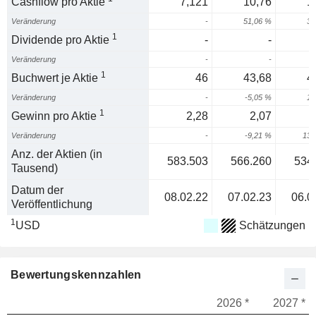
Cashflow pro Aktie
7,121
10,76
1
Veränderung
-
51,06 %
37
1
Dividende pro Aktie
-
-
Veränderung
-
-
1
Buchwert je Aktie
46
43,68
4
Veränderung
-
-5,05 %
10
1
Gewinn pro Aktie
2,28
2,07
Veränderung
-
-9,21 %
139
Anz. der Aktien (in
583.503
566.260
534
Tausend)
Datum der
08.02.22
07.02.23
06.0
Veröffentlichung
1
USD
Schätzungen
Bewertungskennzahlen
2026 *
2027 *