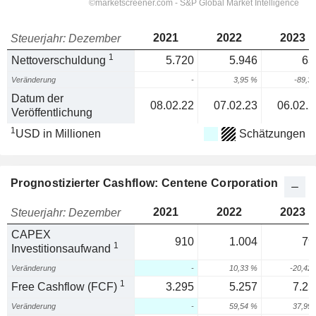
2021
2022
2023
Steuerjahr: Dezember
1
Nettoverschuldung
5.720
5.946
63
Veränderung
-
3,95 %
-89,3
Datum der
08.02.22
07.02.23
06.02.2
Veröffentlichung
1
USD in Millionen
Schätzungen
Prognostizierter Cashflow: Centene Corporation
2021
2022
2023
Steuerjahr: Dezember
CAPEX
910
1.004
79
1
Investitionsaufwand
Veränderung
-
10,33 %
-20,42
1
Free Cashflow (FCF)
3.295
5.257
7.25
Veränderung
-
59,54 %
37,99