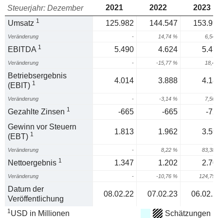
2021
2022
2023
Steuerjahr: Dezember
1
Umsatz
125.982
144.547
153.99
Veränderung
-
14,74 %
6,54
1
EBITDA
5.490
4.624
5.47
Veränderung
-
-15,77 %
18,4
Betriebsergebnis
4.014
3.888
4.18
1
(EBIT)
Veränderung
-
-3,14 %
7,56
1
Gezahlte Zinsen
-665
-665
-72
Gewinn vor Steuern
1.813
1.962
3.59
1
(EBT)
Veränderung
-
8,22 %
83,38
1
Nettoergebnis
1.347
1.202
2.70
Veränderung
-
-10,76 %
124,79
Datum der
08.02.22
07.02.23
06.02.2
Veröffentlichung
1
USD in Millionen
Schätzungen