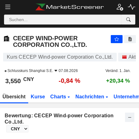
CECEP WIND-POWER CORPORATION CO.,LTD.
3,550
¥
-0,84 %
CECEP WIND-POWER
CORPORATION CO.,LTD.
Kurs CECEP Wind-power Corporation Co.,Ltd.
Akti
Schlusskurs
Shanghai S.E.
07.08.2026
Veränd. 1. Jan.
CNY
-0,84 %
3,550
+20,34 %
Übersicht
Kurse
Charts
Nachrichten
Unterneh
Bewertung: CECEP Wind-power Corporation
Co.,Ltd.