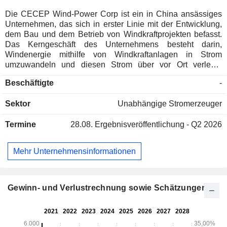
Die CECEP Wind-Power Corp ist ein in China ansässiges
Unternehmen, das sich in erster Linie mit der Entwicklung,
dem Bau und dem Betrieb von Windkraftprojekten befasst.
Das Kerngeschäft des Unternehmens besteht darin,
Windenergie mithilfe von Windkraftanlagen in Strom
umzuwandeln und diesen Strom über vor Ort verlegte
Sammelleitungen und Umspannwerke in das Stromnetz
Beschäftigte
-
einzuspeisen. Das Unternehmen ist sowohl auf dem
heimischen Markt als auch auf internationalen Märkten tätig.
Sektor
Unabhängige Stromerzeuger
Termine
28.08.
Ergebnisveröffentlichung - Q2 2026
Mehr Unternehmensinformationen
Gewinn- und Verlustrechnung sowie Schätzungen