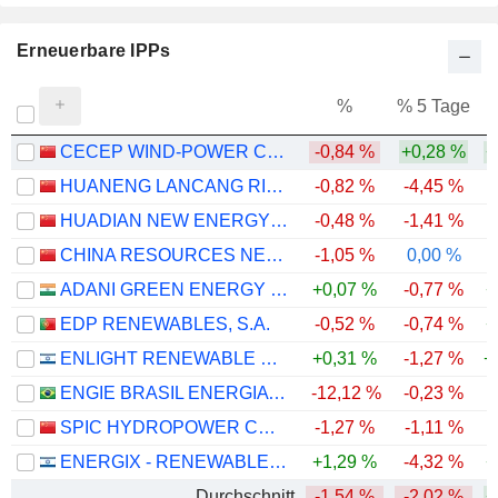
Erneuerbare IPPs
%
% 5 Tage
%
CECEP WIND-POWER CORPORATION CO.,LTD.
-0,84 %
+0,28 %
+
HUANENG LANCANG RIVER HYDROPOWER INC.
-0,82 %
-4,45 %
HUADIAN NEW ENERGY GROUP CORPORATION LIMITED
-0,48 %
-1,41 %
-
CHINA RESOURCES NEW ENERGY HOLDINGS COMPANY LIMITED
-1,05 %
0,00 %
ADANI GREEN ENERGY LIMITED
+0,07 %
-0,77 %
+
EDP RENEWABLES, S.A.
-0,52 %
-0,74 %
+
ENLIGHT RENEWABLE ENERGY LTD
+0,31 %
-1,27 %
+
ENGIE BRASIL ENERGIA S.A.
-12,12 %
-0,23 %
SPIC HYDROPOWER CO., LTD.
-1,27 %
-1,11 %
ENERGIX - RENEWABLE ENERGIES LTD.
+1,29 %
-4,32 %
+
Durchschnitt
-1,54 %
-2,02 %
+