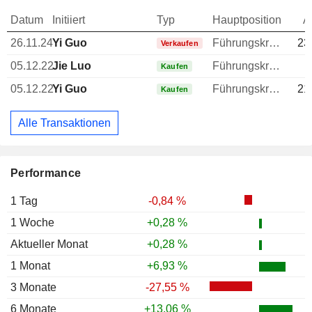
Datum
Initiiert
Typ
Hauptposition
A
26.11.24
Yi Guo
Führungskraft / leitender Angestellter
23
Verkaufen
05.12.22
Jie Luo
Führungskraft / leitender Angestellter
Kaufen
05.12.22
Yi Guo
Führungskraft / leitender Angestellter
21
Kaufen
Alle Transaktionen
Performance
1 Tag
-0,84 %
1 Woche
+0,28 %
Aktueller Monat
+0,28 %
1 Monat
+6,93 %
3 Monate
-27,55 %
6 Monate
+13,06 %