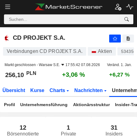
CD PROJEKT S.A.
256,10
zł
+3,06 %
CD PROJEKT S.A.
Verbindungen CD PROJEKT S.A.
Aktien
534356
Markt geschlossen -
Warsaw S.E.
17:55:42 07.08.2026
Veränd. 1. Jan.
PLN
+3,06 %
256,10
+6,27 %
Übersicht
Kurse
Charts
Nachrichten
Unterneh
Profil
Unternehmensführung
Aktionärsstruktur
Insider-Tr
12
1
31
Börsennotierte
Private
Insiders