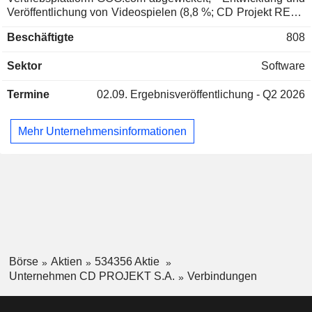
Veröffentlichung von Videospielen (8,8 %; CD Projekt RED):
für PlayStation, Microsoft Xbox und PC-Spielkonsolen; -
Beschäftigte
808
Sonstiges (3,8 %). Der Nettoumsatz verteilt sich geografisch
wie folgt: Polen (3,3 %), Europa (11,5 %), Nordamerika (75,5
Sektor
Software
%), Asien (9,3 %) und Australien (0,4 %).
Termine
02.09.
Ergebnisveröffentlichung - Q2 2026
Mehr Unternehmensinformationen
Börse
Aktien
534356 Aktie
Unternehmen CD PROJEKT S.A.
Verbindungen