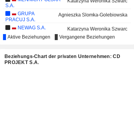
Katarzyna Weronika Szwarc
S.A.
GRUPA
Agnieszka Slomka-Golebiowska
PRACUJ S.A.
NEWAG S.A.
Katarzyna Weronika Szwarc
Aktive Beziehungen
Vergangene Beziehungen
NOS, SGPS,
Maria Cláudia Teixeira de Azevedo
S.A.
APS
Aleksandra Janulewicz Szewczyk
Beziehungs-Chart der privaten Unternehmen: CD
ENERGIA SA
PROJEKT S.A.
MUSTI
Maria Cláudia Teixeira de Azevedo
GROUP OYJ
SCOPE FLUIDICS S.A.
Karolina Radziszewska