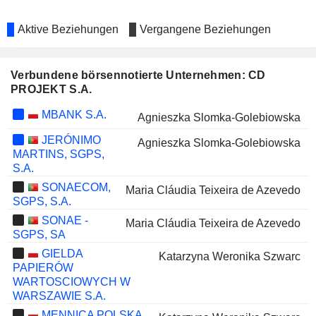
Aktive Beziehungen
Vergangene Beziehungen
Verbundene börsennotierte Unternehmen: CD
PROJEKT S.A.
MBANK S.A.
Agnieszka Slomka-Golebiowska
JERÓNIMO
Agnieszka Slomka-Golebiowska
MARTINS, SGPS,
S.A.
SONAECOM,
Maria Cláudia Teixeira de Azevedo
SGPS, S.A.
SONAE -
Maria Cláudia Teixeira de Azevedo
SGPS, SA
GIELDA
Katarzyna Weronika Szwarc
PAPIERÓW
WARTOSCIOWYCH W
WARSZAWIE S.A.
MENNICA POLSKA