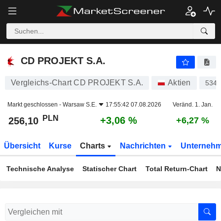
CD PROJEKT S.A.
256,10
zł
+3,06 %
CD PROJEKT S.A.
Vergleichs-Chart CD PROJEKT S.A.
Aktien
534
Markt geschlossen -
Warsaw S.E.
17:55:42 07.08.2026
Veränd. 1. Jan.
PLN
+3,06 %
256,10
+6,27 %
Übersicht
Kurse
Charts
Nachrichten
Unterneh
Technische Analyse
Statischer Chart
Total Return-Chart
N