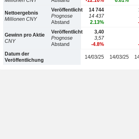
Millionen CNY
Abstand
-12.16%
6.81%
Veröffentlicht
14 744
Nettoergebnis
Prognose
14 437
Millionen CNY
Abstand
2.13%
Veröffentlicht
3,40
Gewinn pro Aktie
Prognose
3,57
CNY
Abstand
-4.8%
Datum der
14/03/25
14/03/25
1
Veröffentlichung