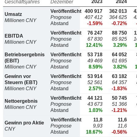
2023
2024
Geschäftsjahres
Dezember
Veröffentlicht
400 917
362 013
4
Umsatz
Prognose
407 412
364 625
4
Millionen CNY
Abstand
-1.59%
-0.72%
Veröffentlicht
76 247
88 750
1
EBITDA
Prognose
67 830
85 925
1
Millionen CNY
Abstand
12.41%
3.29%
Betriebsergebnis
Veröffentlicht
53 718
64 052
(EBIT)
Prognose
49 469
61 695
Millionen CNY
Abstand
8.59%
3.82%
Gewinn vor
Veröffentlicht
53 914
63 182
Steuern (EBT)
Prognose
52 561
64 357
Millionen CNY
Abstand
2.57%
-1.83%
Veröffentlicht
44 121
50 745
Nettoergebnis
Prognose
43 673
51 366
Millionen CNY
Abstand
1.03%
-1.21%
Veröffentlicht
11,8
11,6
Gewinn pro Aktie
Prognose
9,93
11,6
CNY
Abstand
18.67%
-0.56%