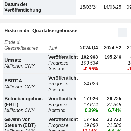
Datum der
15/03/24
14/03/25
0
Veröffentlichung
Historie der Quartalsergebnisse
Ende d.
2024 Q4
2024 S2
2
Geschäftsjahres
Juni
Veröffentlicht
102 968
195 246
Umsatz
Prognose
103 534
1
Millionen CNY
Abstand
-0.55%
-
Veröffentlicht
EBITDA
Prognose
24 026
Millionen CNY
Abstand
Betriebsergebnis
Veröffentlicht
17 926
29 725
(EBIT)
Prognose
17 874
27 848
Millionen CNY
Abstand
0.29%
6.74%
Gewinn vor
Veröffentlicht
17 462
33 732
Steuern (EBT)
Prognose
19 880
31 580