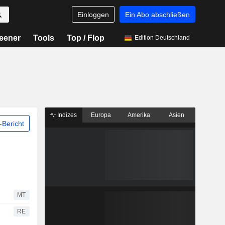
Einloggen
Ein Abo abschließen
eener
Tools
Top / Flop
Edition Deutschland
Indizes
Europa
Amerika
Asien
Bericht
MT
RE