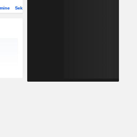
rmine
Sektor
ETFs