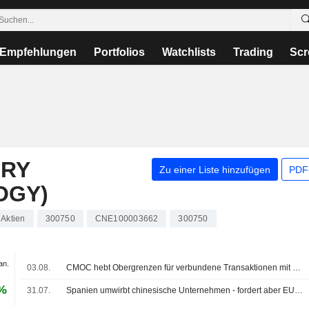
Empfehlungen
Portfolios
Watchlists
Trading
Scr
ARY
Zu einer Liste hinzufügen
PDF-
OGY)
Aktien
300750
CNE100003662
300750
an.
03.08.
CMOC hebt Obergrenzen für verbundene Transaktionen mit CATL und KFM an; Aktie +3%
 %
31.07.
Spanien umwirbt chinesische Unternehmen - fordert aber EU-weit klare Spielregeln