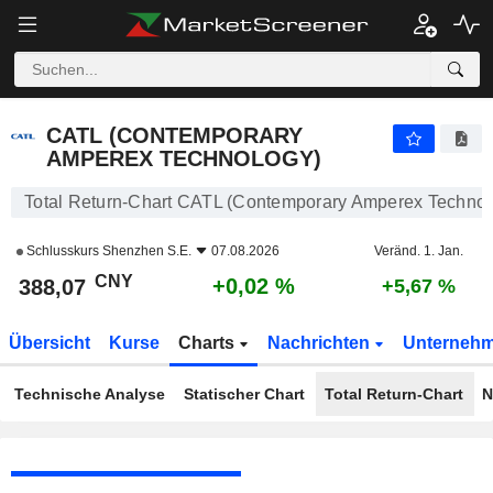
CATL (CONTEMPORARY AMPEREX TECHNOLOGY)
388,07
¥
+0,02 %
CATL (CONTEMPORARY
AMPEREX TECHNOLOGY)
Total Return-Chart CATL (Contemporary Amperex Technol
Schlusskurs
Shenzhen S.E.
07.08.2026
Veränd. 1. Jan.
CNY
+0,02 %
388,07
+5,67 %
Übersicht
Kurse
Charts
Nachrichten
Unterneh
Technische Analyse
Statischer Chart
Total Return-Chart
N